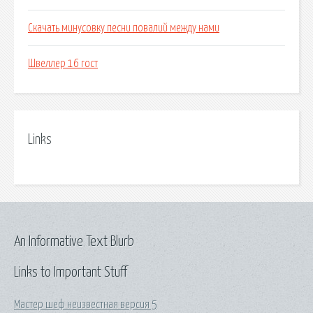
Скачать минусовку песни повалий между нами
Швеллер 16 гост
Links
An Informative Text Blurb
Links to Important Stuff
Мастер шеф неизвестная версия 5