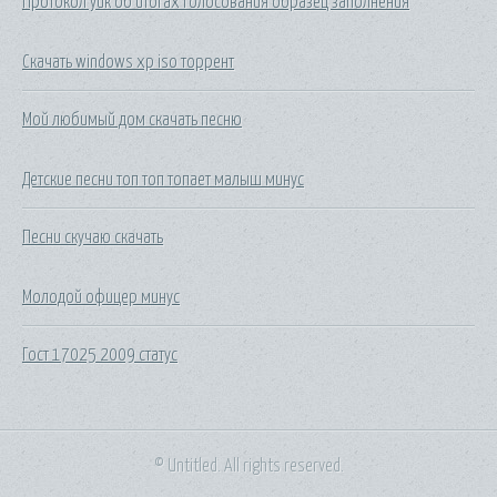
Протокол уик об итогах голосования образец заполнения
Скачать windows xp iso торрент
Мой любимый дом скачать песню
Детские песни топ топ топает малыш минус
Песни скучаю скачать
Молодой офицер минус
Гост 17025 2009 статус
© Untitled. All rights reserved.