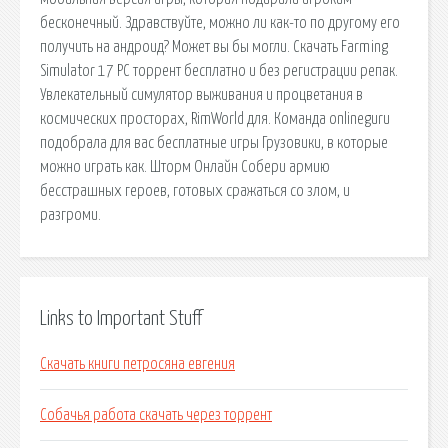
бесконечный. Здравствуйте, можно ли как-то по другому его
получить на андроид? Может вы бы могли. Скачать Farming
Simulator 17 PC торрент бесплатно и без регистрации репак.
Увлекательный симулятор выживания и процветания в
космических просторах, RimWorld для. Команда onlineguru
подобрала для вас бесплатные игры Грузовики, в которые
можно играть как. Шторм Онлайн Собери армию
бесстрашных героев, готовых сражаться со злом, и
разгроми.
Links to Important Stuff
Скачать книги петросяна евгения
Собачья работа скачать через торрент