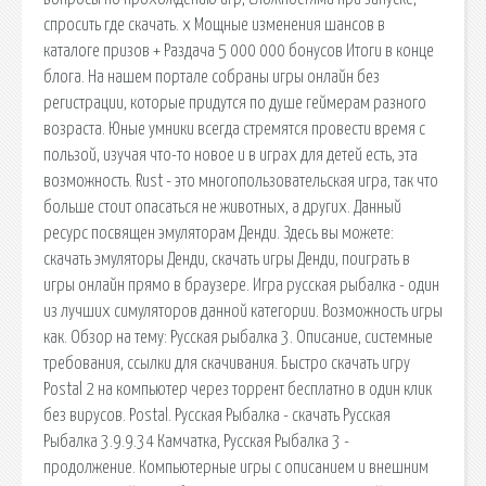
спросить где скачать. x Мощные изменения шансов в
каталоге призов + Раздача 5 000 000 бонусов Итоги в конце
блога. На нашем портале собраны игры онлайн без
регистрации, которые придутся по душе геймерам разного
возраста. Юные умники всегда стремятся провести время с
пользой, изучая что-то новое и в играх для детей есть, эта
возможность. Rust - это многопользовательская игра, так что
больше стоит опасаться не животных, а других. Данный
ресурс посвящен эмуляторам Денди. Здесь вы можете:
скачать эмуляторы Денди, скачать игры Денди, поиграть в
игры онлайн прямо в браузере. Игра русская рыбалка - один
из лучших симуляторов данной категории. Возможность игры
как. Обзор на тему: Русская рыбалка 3. Описание, системные
требования, ссылки для скачивания. Быстро скачать игру
Postal 2 на компьютер через торрент бесплатно в один клик
без вирусов. Postal. Русская Рыбалка - скачать Русская
Рыбалка 3.9.9.34 Камчатка, Русская Рыбалка 3 -
продолжение. Компьютерные игры с описанием и внешним