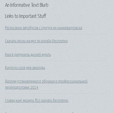
An Informative Text Blurb
Links to Important Stuff
Расписание автобусов с сургута до нижневартовска
Скачать песни на муз тв онлайн бесплатно
Книга рапунцель дисней купить
Кирпичи сила ума аккорды
Диплом установленного образца о профессиональной
переподготовке 2014
Стивен кинг мизери fb2 скачать бесплатно