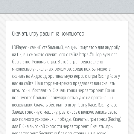
Скачать игру расинг на компьютер
LDPlayer - самый стабильный, мощный эмулятор для андройд
на ПК, вы сможете скачать его с сайта https://ru.ldplayer.net
бесплатно. Режимы игры. В этой игре представлено
множество уникальных режимов, среди них Вы можете
скачать на Андроид оригинальную версию игры Racing Race у
нас на сайте. Наш торрент-трекер предлагает вам скачать
игры гонки бесплатно. Скачать гонки через торрент. Гонки
пользуются большой популярностью уже на протяжении
нескольких. Скачать бесплатно игру Racing Race. Racing Race -
Заведи гоночную машину, разгонись и включи закись азота
для полного ускорения и победы. Скачать игры гонки (Racing)
для ПК на высокой скорости через торрент. Скачать игры
через торрент бесплатно без регистрации на высокой