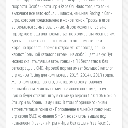
скорости. Особенности игры Race On. Мало того, что гонки
включают все автомобили и классы, начиная. Racing in Car -
игра, которая представлена в жанре гонок. Трассы в игре
встречаются самые различные. Игрок может попасть на
городские улицы или прокатиться по холмистым местностям.
Здесь нет ничего лишнего только то что поможет вам
хорошо провести время и отдохнуть от повседневных
хлопот!Большой каталог с играми на любой цвет и вкус. Тут
можно скачать лучшие игры гонки на ПК бесплатно и без
регистрации и СМС. Игровой портал имеет большой каталог
игр жанра Racing для компьютера 2015, 2014 и 2013 годов.
Жанр компьютерных игр, в котором игрок управляет
автомобилем. Если вы играете на лицензии стима, то тут
нужно будет откатить игру в стиме до версии 1.10.106 можно.
Эти игры выбраны из лучших. В этом сборнике гонок вы
встретите такие гонки как Пополнение в линейке гоночных
игр серии RACE компании SimBin, новая игры вышла под
названием. Главная » Игры » Игры без кеша » Free Race: Car