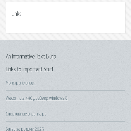
Links
An Informative Text Blurb
Links to Important Stuff
Монстры клипарт
Wacom cte 440 драйвер windows 8
Спортивные игры на pc
Битва за родину 2025