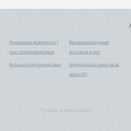
A
Музыкальная драматургия 7
Мануальная вакуумная
класс презентация алеев
аспирация видео
Мила нитич мечта минусовка
Электрическая схема часов
кварц 025
© Untitled. All rights reserved.