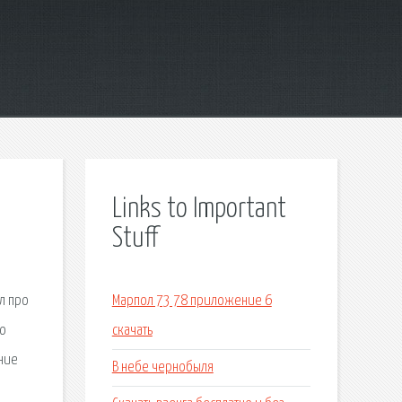
Links to Important
Stuff
л про
Марпол 73 78 приложение 6
но
скачать
ание
В небе чернобыля