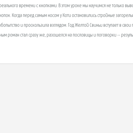
реального времени с кнопками. В этом уроке мы научимся не только выв
кнопок. Когда перед самым носом у Коти остановились стройные загорел
бопытство и проскользила взглядом. Год Желтой Свиньи вступает в свои 
ным роман стал сразу же, разошелся на пословицы и поговорки -- резуль