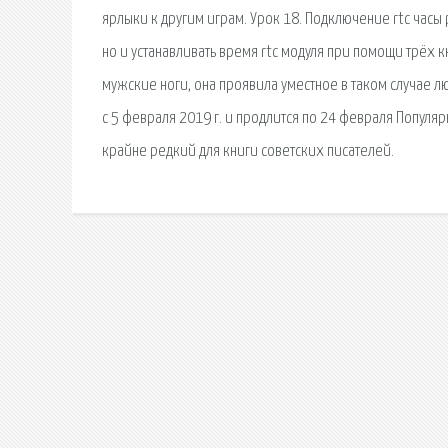
ярлыки к другим играм. Урок 18. Подключение rtc часы 
но и устанавливать время rtc модуля при помощи трёх 
мужские ноги, она проявила уместное в таком случае лю
с 5 февраля 2019 г. и продлится по 24 февраля Популяр
крайне редкий для книги советских писателей.