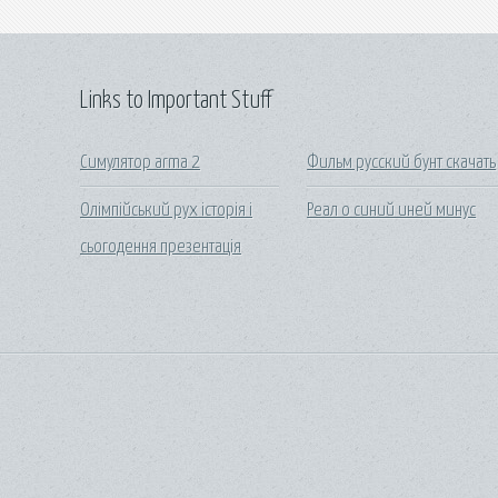
Links to Important Stuff
Симулятор arma 2
Фильм русский бунт скачать
Олімпійський рух історія і
Реал о синий иней минус
сьогодення презентація