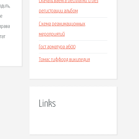
Скачать ваенга бесплатно и без
одить,
регистрации альбом
ые
Схема реанимационных
права
мероприятий
тат
Гост арматура а600
Томас гиффорд википедия
Links