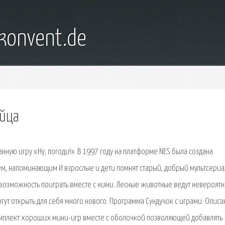
konvent.de
яйца
ную игру «Ну, погоди!». В 1997 году на платформе NES была создана
еем, напоминающим И взрослые и дети помнят старый, добрый мультсериа
 возможность поиграть вместе с ними. Лесные животные ведут невероят
гут открыть для себя много нового. Программа Сундучок с играми. Опис
 комплект хороших мини-игр вместе с оболочкой позволяющей добавлять