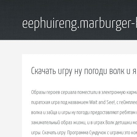
eephuireng.marburger-
Скачать игру ну погоди волк и 
Образы героев сериала поместили в электронную карман
пиратская игра под названием Wait and See!, с геймпл
волка и зайца и игры ну погоди предоставляют ребятам
занимательный образ жизни, и в играх Волк детишки мо
игры. Скачать игру. Программа Сундучок с играми это