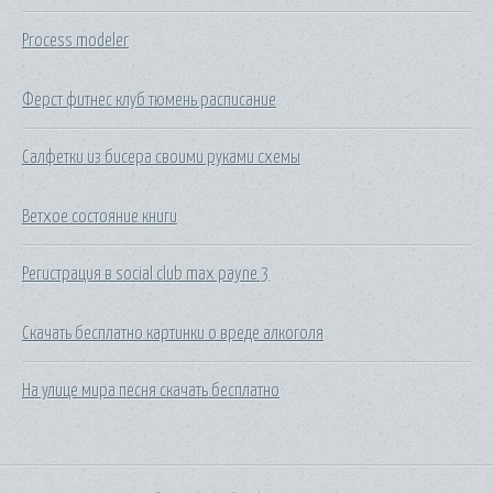
Process modeler
Ферст фитнес клуб тюмень расписание
Салфетки из бисера своими руками схемы
Ветхое состояние книги
Регистрация в social club max payne 3
Скачать бесплатно картинки о вреде алкоголя
На улице мира песня скачать бесплатно