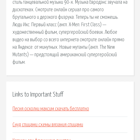
стиль танцевальной музыки 90-х. Музыка Евродэнс звучала на
дискотеках. Смотрите онлайн сериал про самого
брутального и дерзкого физрука. Теперь ты не сможешь.
Люди Икс: Первый класс (англ. X-Men: First Class) —
художественный фильм, супергеройский боевик. Любое
видео на выбор со всего интернета смотрите онлайн прямо
на Яндексе: от минутных. Новые мутанты (англ. The New
Mutants) — предстоящий американский супергеройский
фильм.
Links to Important Stuff
Песня осколки максим скачать бесплатно
Снуд спицами схемы вязания спицами