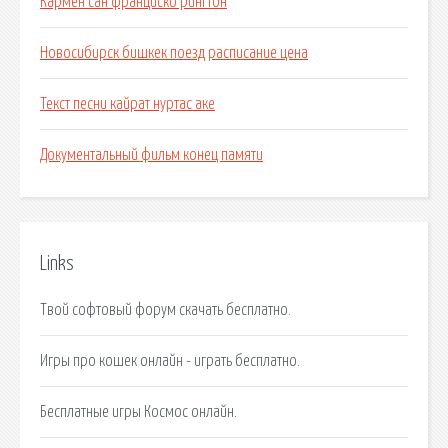
Кармен сан франциско рингтон
Новосибирск бишкек поезд расписание цена
Текст песни кайрат нуртас аке
Документальный фильм конец памяти
Links
Твой софтовый форум скачать бесплатно.
Игры про кошек онлайн - играть бесплатно.
Бесплатные игры Космос онлайн.