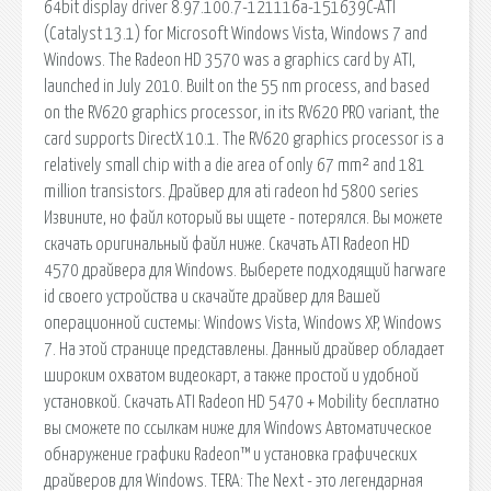
64bit display driver 8.97.100.7-121116a-151639C-ATI
(Catalyst 13.1) for Microsoft Windows Vista, Windows 7 and
Windows. The Radeon HD 3570 was a graphics card by ATI,
launched in July 2010. Built on the 55 nm process, and based
on the RV620 graphics processor, in its RV620 PRO variant, the
card supports DirectX 10.1. The RV620 graphics processor is a
relatively small chip with a die area of only 67 mm² and 181
million transistors. Драйвер для ati radeon hd 5800 series
Извините, но файл который вы ищете - потерялся. Вы можете
скачать оригинальный файл ниже. Скачать ATI Radeon HD
4570 драйвера для Windows. Выберете подходящий harware
id своего устройства и скачайте драйвер для Вашей
операционной системы: Windows Vista, Windows XP, Windows
7. На этой странице представлены. Данный драйвер обладает
широким охватом видеокарт, а также простой и удобной
установкой. Скачать ATI Radeon HD 5470 + Mobility бесплатно
вы сможете по ссылкам ниже для Windows Автоматическое
обнаружение графики Radeon™ и установка графических
драйверов для Windows. TERA: The Next - это легендарная