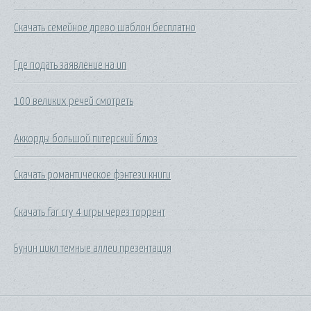
Скачать семейное древо шаблон бесплатно
Где подать заявление на ип
100 великих речей смотреть
Аккорды большой питерский блюз
Скачать романтическое фэнтези книги
Скачать far cry 4 игры через торрент
Бунин цикл темные аллеи презентация