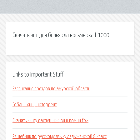
Скачать чит для бильярда восьмерка t 1000
Links to Important Stuff
Расписание поездов по амурской области
Гоблин хищник торрент
Скачать книгу распутин живи и помни fb2
Решебник по русскому языку ладыженской 8 класс