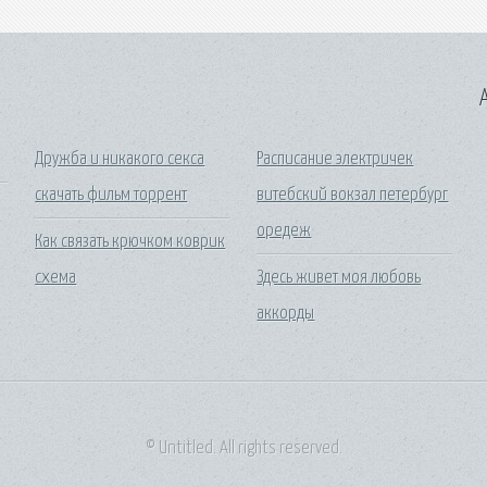
A
Дружба и никакого секса
Расписание электричек
скачать фильм торрент
витебский вокзал петербург
оредеж
Как связать крючком коврик
схема
Здесь живет моя любовь
аккорды
© Untitled. All rights reserved.