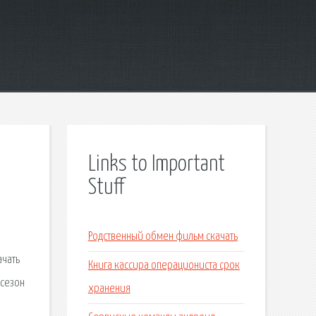
Links to Important
Stuff
Родственный обмен фильм скачать
ачать
Книга кассира операциониста срок
 сезон
хранения