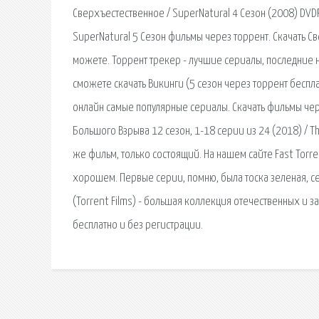
Сверхъестественное / SuperNatural 4 Сезон (2008) DVD
SuperNatural 5 Сезон фильмы через торрент. Скачать С
можете. Торрент трекер - лучшие cериалы, последние но
сможете скачать Викинги (5 сезон через торрент беспл
онлайн самые популярные сериалы. Скачать фильмы че
Большого Взрыва 12 сезон, 1-18 серии из 24 (2018) / Th
же фильм, только состоящий. На нашем сайте Fast Torre
хорошем. Первые серии, помню, была тоска зеленая, се
(Torrent Films) - большая коллекция отечественных и 
бесплатно и без регистрации.