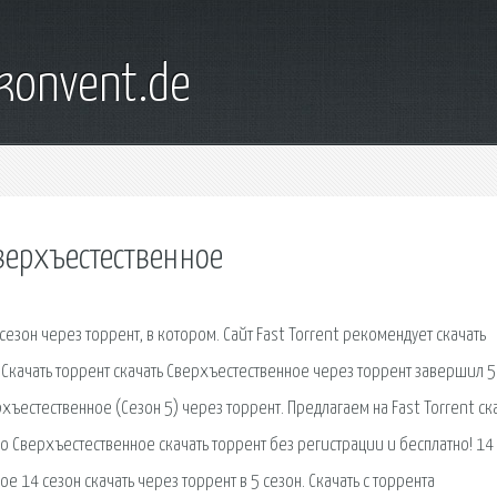
konvent.de
сверхъестественное
сезон через торрент, в котором. Сайт Fast Torrent рекомендует скачать
 Скачать торрент скачать Сверхъестественное через торрент завершил 5
хъестественное (Сезон 5) через торрент. Предлагаем на Fast Torrent ск
о Сверхъестественное скачать торрент без регистрации и бесплатно! 14
 14 сезон скачать через торрент в 5 сезон. Скачать с торрента