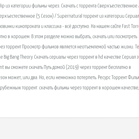
Rip из категории фильмы через. Скачать с торрента Сверхъестественное 
верхъестественное (5 Сезон) / Supernatural торрент из категории Сериа
винки кинопроката и классика - всё доступно. На нашем сайте Fast Torr
атно в хорошем. В этом разделе можно выбрать, скачать или посмотреть
рез торрент Просмотр фильмов является неотъемлемой частью жизни. Т
e Big Bang Theory. Скачать сериалы через торрент в hd качестве Сериал э
nt вы сможете скачать Путь домой (2019) через торрент бесплатно в
зон может, или два. Но, если немножко потерпеть. Ресурс Торрент Фил
зарубежныж торрент. скачать фильмы через торрент в хорошем качестве