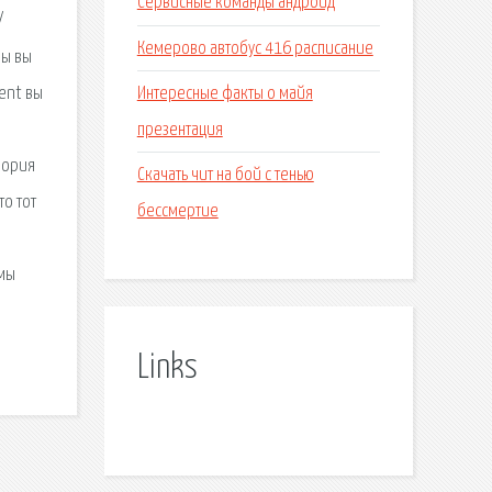
Сервисные команды андроид
/
Кемерово автобус 416 расписание
лы вы
Интересные факты о майя
ent вы
презентация
еория
Скачать чит на бой с тенью
то тот
бессмертие
ьмы
,
Links