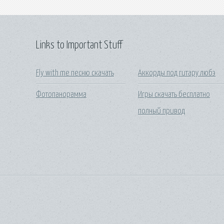
Links to Important Stuff
Fly with me песню скачать
Аккорды под гитару любэ
Фотопанорамма
Игры скачать бесплатно
полный привод