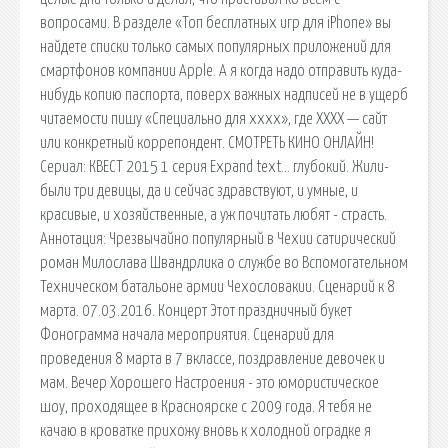
вопросами. В разделе «Топ бесплатных игр для iPhone» вы
найдете списки только самых популярных приложений для
смартфонов компании Apple. А я когда надо отправить куда-
нибудь копию паспорта, поверх важных надписей не в ущерб
читаемости пишу «Специально для xxxx», где ХХХХ — сайт
или конкретный коррепондент. СМОТРЕТЬ КИНО ОНЛАЙН!
Сериал: КВЕСТ 2015 1 серия Expand text… глубокий. Жили-
были три девицы, да и сейчас здравствуют, и умные, и
красивые, и хозяйственные, а уж почитать любят - страсть.
Аннотация: Чрезвычайно популярный в Чехии сатирический
роман Милослава Швандрлика о службе во Вспомогательном
Техническом батальоне армии Чехословакии. Сценарий к 8
марта. 07.03.2016. Концерт Этот праздничный букет
Фонограмма начала мероприятия. Сценарий для
проведения 8 марта в 7 вклассе, поздравление девочек и
мам. Вечер Хорошего Настроения - это юмористическое
шоу, проходящее в Красноярске с 2009 года. Я тебя не
качаю в кроватке прихожу вновь к холодной оградке я