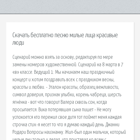
Скачать бесплатно песню милые лица красивые
люди
Сценарий можно взять за основу, редактируя по мере
замены номеров художественной. Сценарий на 8 марта в 7
«в» классе. Ведущий 1: Мы начинаем наш праздничный
концерт и хотим поздравить всех с праздником весны,
красоты и любви. - Эталон красоты, образец вежливости,
символ доверия, признак улыбки, корень чабреца, шерсть
ягнёнка - вот что говорит Валера сквозь сон, когда
просыпается. Вика потерявшая сына пишет - Не могу
успокоется кто пережил свое дитя тот поймет меня.каждая
строчка стих-я несет то что я думаю каждый день. Джанни
Родари Вопросы наизнанку. Жил-был один мальчик, который
целые дни только и делал, что приставал ко всем с