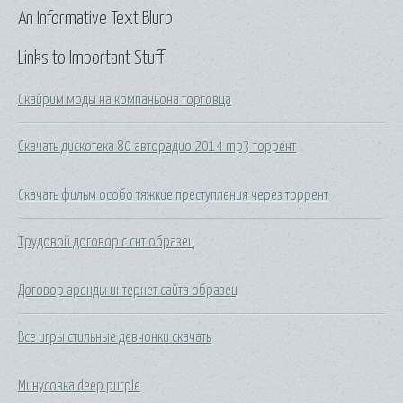
An Informative Text Blurb
Links to Important Stuff
Скайрим моды на компаньона торговца
Скачать дискотека 80 авторадио 2014 mp3 торрент
Скачать фильм особо тяжкие преступления через торрент
Трудовой договор с снт образец
Договор аренды интернет сайта образец
Все игры стильные девчонки скачать
Минусовка deep purple