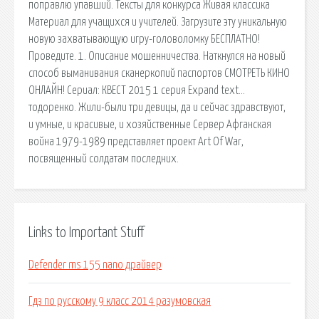
поправлю упавший. Тексты для конкурса Живая классика
Материал для учащихся и учителей. Загрузите эту уникальную
новую захватывающую игру-головоломку БЕСПЛАТНО!
Проведите. 1. Описание мошенничества. Наткнулся на новый
способ выманивания сканеркопий паспортов СМОТРЕТЬ КИНО
ОНЛАЙН! Сериал: КВЕСТ 2015 1 серия Expand text…
тодоренко. Жили-были три девицы, да и сейчас здравствуют,
и умные, и красивые, и хозяйственные Сервер Афганская
война 1979-1989 представляет проект Art Of War,
посвященный солдатам последних.
Links to Important Stuff
Defender ms 155 nano драйвер
Гдз по русскому 9 класс 2014 разумовская