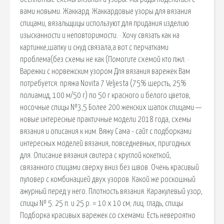
вами новыми. Жаккард. Жаккардовые узоры для вязания
спицами, вязальщицы используют для придания изделию
изысканности и неповторимости. · Хочу связать как на
картинке,шапку и снуд связала,а вот с перчатками
проблема(без схемы не как (Помогите схемой кто пжл. ·
Варежки с норвежским узором Для вязания варежек Вам
потребуется: пряжа Novita 7 Veljesta (75% шерсть, 25%
полиамид, 100 м/50 г) по 50 г красного и белого цветов,
носочные спицы №3,5 Более 200 женских шапок спицами —
новые интересные практичные модели 2018 года, схемы
вязания и описания к ним. Вяжу Сама - сайт с подборками
интересных моделей вязания, повседневных, пригодных
для. Описание вязания свитера с круглой кокеткой,
связанного спицами сверху вниз без швов. Очень красивый
пуловер с комбинацией двух узоров. Какой же роскошный
ажурный перед у него. Плотность вязания. Каракулевый узор,
спицы № 5: 25 п. и 25 р. = 10 х 10 см; лиц. гладь, спицы
Подборка красивых варежек со схемами. Есть невероятно