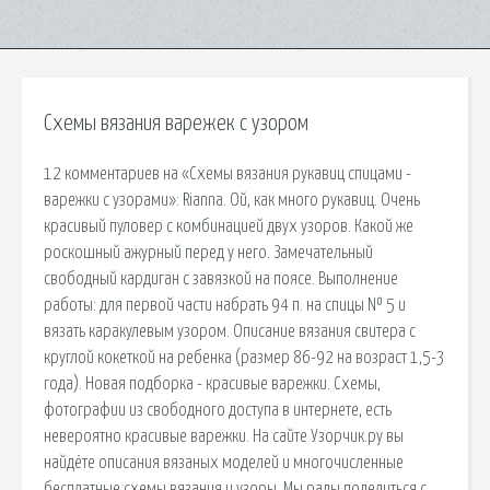
Схемы вязания варежек с узором
12 комментариев на «Схемы вязания рукавиц спицами -
варежки с узорами»: Rianna. Ой, как много рукавиц. Очень
красивый пуловер с комбинацией двух узоров. Какой же
роскошный ажурный перед у него. Замечательный
свободный кардиган с завязкой на поясе. Выполнение
работы: для первой части набрать 94 п. на спицы № 5 и
вязать каракулевым узором. Описание вязания свитера с
круглой кокеткой на ребенка (размер 86-92 на возраст 1,5-3
года). Новая подборка - красивые варежки. Схемы,
фотографии из свободного доступа в интернете, есть
невероятно красивые варежки. На сайте Узорчик.ру вы
найдёте описания вязаных моделей и многочисленные
бесплатные схемы вязания и узоры. Мы рады поделиться с