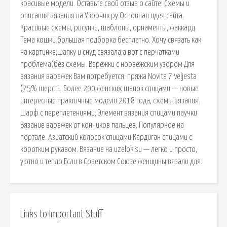
красивые модели. Оставьте свой отзыв о сайте: Схемы и
описания вязания на Узорчик.ру Основная идея сайта.
Красивые схемы, рисунки, шаблоны, орнаменты, жаккард.
Тема кошки большая подборка бесплатно. Хочу связать как
на картинке,шапку и снуд связала,а вот с перчатками
проблема(без схемы. Варежки с норвежским узором Для
вязания варежек Вам потребуется: пряжа Novita 7 Veljesta
(75% шерсть. Более 200 женских шапок спицами — новые
интересные практичные модели 2018 года, схемы вязания.
Шарф с переплетениями; Элемент вязания спицами паучки
Вязание варежек от кончиков пальцев. Популярное на
портале. Азиатский колосок спицами Кардиган спицами с
коротким рукавом. Вязание на uzelok.su — легко и просто,
уютно и тепло Если в Советском Союзе женщины вязали для.
Links to Important Stuff