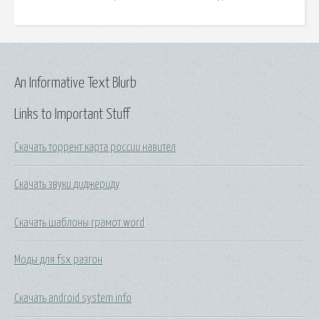
An Informative Text Blurb
Links to Important Stuff
Скачать торрент карта россии навител
Скачать звуки диджериду
Скачать шаблоны грамот word
Моды для fsx разгон
Скачать android system info