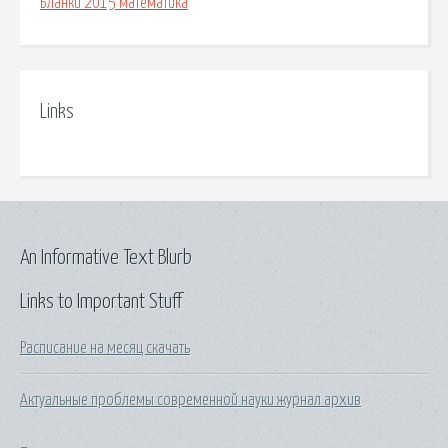
Бланки 2015 математика
Links
An Informative Text Blurb
Links to Important Stuff
Расписание на месяц скачать
Актуальные проблемы современной науки журнал архив