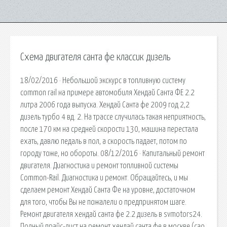
Схема двигателя санта фе классик дизель
18/02/2016 · Небольшой экскурс в топливную систему
сommon rail на примере автомобиля Хендай Санта ФЕ 2.2
литра 2006 года выпуска. Хендай Санта фе 2009 год 2,2
дизель турбо 4 вд. 2. На трассе случилась такая неприятность,
после 170 км на средней скорости 130, машина перестала
ехать, давлю педаль в пол, а скорость падает, потом по
городу тоже, но обороты. 08/12/2016 · Капитальный ремонт
двигателя. Диагностика и ремонт топливной системы
Common-Rail. Диагностика и ремонт. Обращайтесь, и мы
сделаем ремонт Хендай Санта Фе на уровне, достаточном
для того, чтобы Вы не пожалели о предпринятом шаге.
Ремонт двигателя хендай санта фе 2.2 дизель в svmotors24.
Полный прайс-лист на ремонт хендай санта фе в москве (сао,