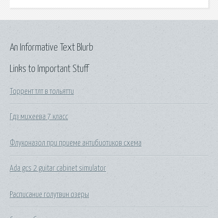
An Informative Text Blurb
Links to Important Stuff
Торрент тлт в тольятти
Гдз михеева 7 класс
Флуконазол при приеме антибиотиков схема
Ada gcs 2 guitar cabinet simulator
Расписание голутвин озеры