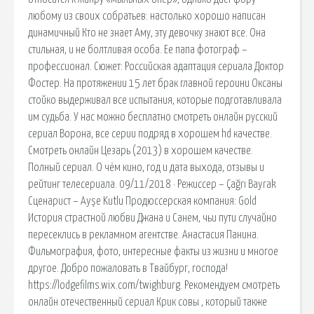
любому из своих собратьев: настолько хорошо написан
динамичный Кто не знает Аму, эту девочку знают все. Она
стильная, и не болтливая особа. Ее папа фотограф –
профессионал. Сюжет: Российская адаптация сериала Доктор
Фостер. На протяжении 15 лет брак главной героини Оксаны
стойко выдерживал все испытания, которые подготавливала
им судьба. У нас можно бесплатно смотреть онлайн русский
сериал Ворона, все серии подряд в хорошем hd качестве.
Смотреть онлайн Цезарь (2013) в хорошем качестве.
Полный сериал. О чём кино, год и дата выхода, отзывы и
рейтинг телесериала. 09/11/2018 · Режиссер – Çağrı Bayrak
Сценарист – Ayşe Kutlu Продюссерская компания: Gold
История страстной любви Джана и Санем, чьи пути случайно
пересеклись в рекламном агентстве. Анастасия Панина.
Фильмография, фото, интересные факты из жизни и многое
другое. Добро пожаловать в Твайбург, господа!
https://lodgefilms.wix.com/twighburg. Рекомендуем смотреть
онлайн отечественный сериал Крик совы , который также