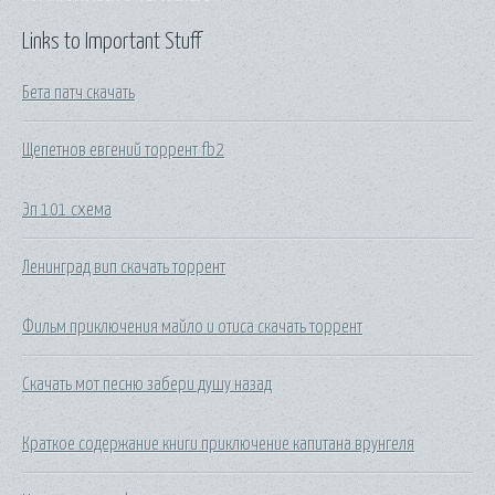
Links to Important Stuff
Бета патч скачать
Щепетнов евгений торрент fb2
Эп 101 схема
Ленинград вип скачать торрент
Фильм приключения майло и отиса скачать торрент
Скачать мот песню забери душу назад
Краткое содержание книги приключение капитана врунгеля