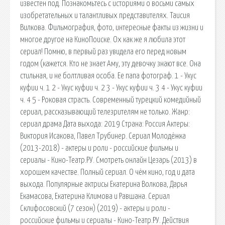
известен под. Познакомьтесь с историями о восьми самых
изобретательных и талантливых представителях. Таисия
Вилкова. Фильмография, фото, интересные факты из жизни и
многое другое на КиноПоиске. Ох как же я любила этот
сериал! Помню, в первый раз увидела его перед новым
годом (кажется. Кто не знает Аму, эту девочку знают все. Она
стильная, и не болтливая особа. Ее папа фотограф. 1 - Укус
куфии ч. 1 2 - Укус куфии ч. 2 3 - Укус куфии ч. 3 4 - Укус куфии
ч. 4 5 - Роковая страсть. Современный турецкий комедийный
сериал, рассказывающий телезрителям не только. Жанр:
сериал драма Дата выхода: 2019 Страна: Россия Актеры:
Виктория Исакова, Павел Трубинер. Сериал Молодёжка
(2013-2018) - актеры и роли - российские фильмы и
сериалы - Кино-Театр.РУ. Смотреть онлайн Цезарь (2013) в
хорошем качестве. Полный сериал. О чём кино, год и дата
выхода. Популярные актрисы Екатерина Волкова, Дарья
Екамасова, Екатерина Климова и Равшана. Сериал
Склифосовский (7 сезон) (2019) - актеры и роли -
российские фильмы и сериалы - Кино-Театр.РУ. Действия