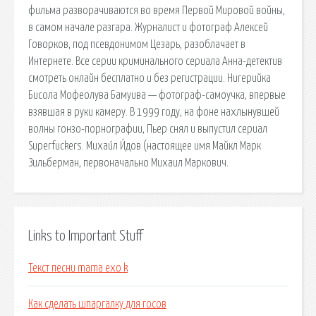
фильма разворачиваются во время Первой Мировой войны,
в самом начале разгара. Журналист и фотограф Алексей
Говорков, под псевдонимом Цезарь, разоблачает в
Интернете. Все серии криминального сериала Анна-детектив
смотреть онлайн бесплатно и без регистрации. Нигерийка
Бисола Мофеолува Бамуива — фотограф-самоучка, впервые
взявшая в руки камеру. В 1999 году, на фоне нахлынувшей
волны гонзо-порнографии, Пьер снял и выпустил сериал
Superfuckers. Михаи́л И́дов (настоящее имя Майкл Марк
Зильберман, первоначально Михаил Маркович.
Links to Important Stuff
Текст песни mama exo k
Как сделать шпаргалку для госов