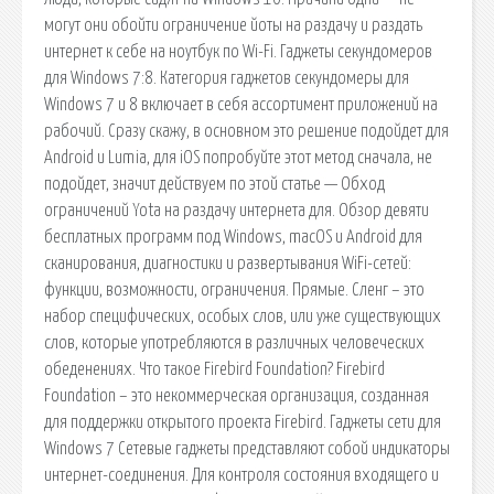
могут они обойти ограничение йоты на раздачу и раздать
интернет к себе на ноутбук по Wi-Fi. Гаджеты секундомеров
для Windows 7:8. Категория гаджетов секундомеры для
Windows 7 и 8 включает в себя ассортимент приложений на
рабочий. Сразу скажу, в основном это решение подойдет для
Android и Lumia, для iOS попробуйте этот метод сначала, не
подойдет, значит действуем по этой статье — Обход
ограничений Yota на раздачу интернета для. Обзор девяти
бесплатных программ под Windows, macOS и Android для
сканирования, диагностики и развертывания WiFi-сетей:
функции, возможности, ограничения. Прямые. Сленг – это
набор специфических, особых слов, или уже существующих
слов, которые употребляются в различных человеческих
обеденениях. Что такое Firebird Foundation? Firebird
Foundation – это некоммерческая организация, созданная
для поддержки открытого проекта Firebird. Гаджеты сети для
Windows 7 Сетевые гаджеты представляют собой индикаторы
интернет-соединения. Для контроля состояния входящего и