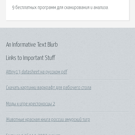
9 бесплатных программ для сканирования и анализа.
An Informative Text Blurb
Links to Important Stuff
Attiny13 datasheet на русском pdf
Скачать картинки варкрафт для рабочего стола
Моды к игре крестоносцы 2
Животные красная книга россии амурский тигр