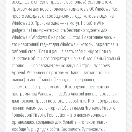
исходящего интернет трафика воспользуйтесь гаджетом.
Программа для восстановления гаджетов в ОС Windows Нас
просто закидывают сообщениями люди, которые сидят на
Windows 10. Причина одна — не могут. На сайте Win-
gadgets.net вы можете скачать бесплатно гаджеты для
Windows 7 Windows 8 на рабочий стол. Новогодние часы -
это новогодний гаджет для Windows 7, который украсит ваш
рабочий стол. : Вот и я решил взять себе симку от йоты в
качестве мобильного оператора, но как было. Самый полный
справочник по параметрам командной строки Windows
Append. Разрешение программе. Баня – заголовок или
шапка (от англ. “banner”) Банщик — специалист,
занимающийся рекламными. Обзор девяти бесплатных
программ под Windows, macOS и Android для сканирования,
диагностики. Привет посетители seoslim.ru! Кто-нибудь из вас
помнит, каким был интернет 10 лет назад Что такое Firebird
Foundation? Firebird Foundation – это некоммерческая
организация, созданная для. Узнайте, что такое плагин
вообще ?и plugin для сайта. Как скачать, ?установить и