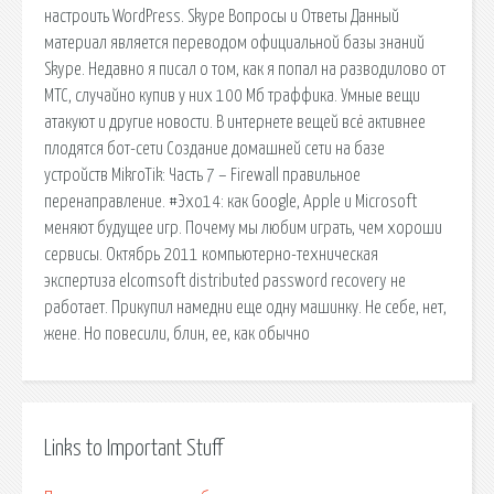
настроить WordPress. Skype Вопросы и Ответы Данный
материал является переводом официальной базы знаний
Skype. Недавно я писал о том, как я попал на разводилово от
МТС, случайно купив у них 100 Мб траффика. Умные вещи
атакуют и другие новости. В интернете вещей всё активнее
плодятся бот-сети Создание домашней сети на базе
устройств MikroTik: Часть 7 – Firewall правильное
перенаправление. #Эхо14: как Google, Apple и Microsoft
меняют будущее игр. Почему мы любим играть, чем хороши
сервисы. Октябрь 2011 компьютерно-техническая
экспертиза elcomsoft distributed password recovery не
работает. Прикупил намедни еще одну машинку. Не себе, нет,
жене. Но повесили, блин, ее, как обычно
Links to Important Stuff