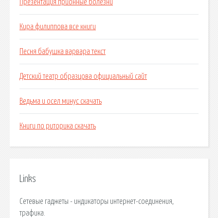
Презентация прионные болезни
Кира филиппова все книги
Песня бабушка варвара текст
Детский театр образцова официальный сайт
Ведьма и осел минус скачать
Книги по риторика скачать
Links
Сетевые гаджеты - индикаторы интернет-соединения,
трафика.