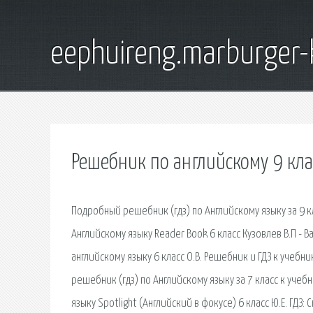
eephuireng.marburger-
Решебник по английскому 9 клас
Подробный решебник (гдз) по Английскому языку за 9 к
Английскому языку Reader Book 6 класс Кузовлев В.П - В
английскому языку 6 класс О.В. Решебник и ГДЗ к учеб
решебник (гдз) по Английскому языку за 7 класс к уче
языку Spotlight (Английский в фокусе) 6 класс Ю.Е. ГД