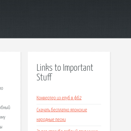
Links to Important
Stuff
по
Конвертер из епуб в фб2
робный
Скачать бесплатно японские
ому
народные песни
ты