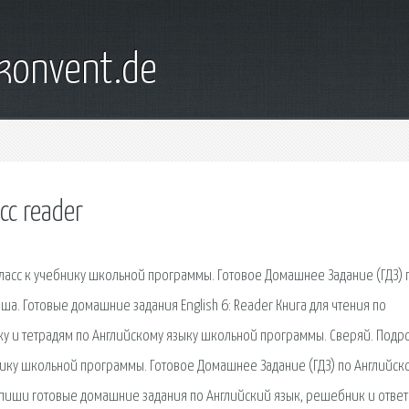
konvent.de
с reader
ласс к учебнику школьной программы. Готовое Домашнее Задание (ГДЗ) 
аша. Готовые домашние задания English 6: Reader Книга для чтения по
нику и тетрадям по Английскому языку школьной программы. Сверяй. Под
бнику школьной программы. Готовое Домашнее Задание (ГДЗ) по Английск
З: Спиши готовые домашние задания по Английский язык, решебник и отве