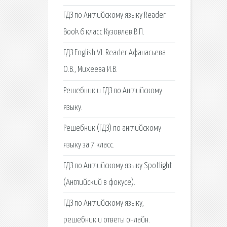
ГДЗ по Английскому языку Reader
Book 6 класс Кузовлев В.П.
ГДЗ English VI. Reader Афанасьева
О.В., Михеева И.В.
Решебник и ГДЗ по Английскому
языку.
Решебник (ГДЗ) по английскому
языку за 7 класс.
ГДЗ по Английскому языку Spotlight
(Английский в фокусе).
ГДЗ по Английскому языку,
решебник и ответы онлайн.