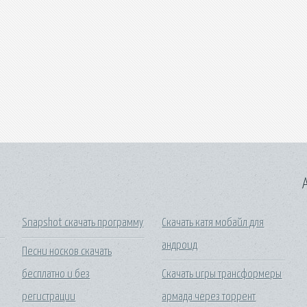
A
Snapshot скачать программу
Скачать катя мобайл для
андроид
Песни носков скачать
бесплатно и без
Скачать игры трансформеры
регистрации
армада через торрент