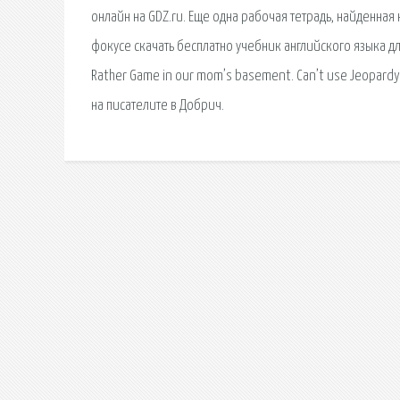
онлайн на GDZ.ru. Еще одна рабочая тетрадь, найденная 
фокусе скачать бесплатно учебник английского языка дл
Rather Game in our mom’s basement. Can’t use Jeopard
на писателите в Добрич.