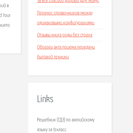
За все спасибо добрый друг минус
кий в
Перенос справочников между
d Your
одинаковыми конфигурациями
ението
Отзывы книга роды без страха
Образец акта приема передачи
бытовой техники
Links
Решебник (ГДЗ) по английскому
языку за 9 класс.