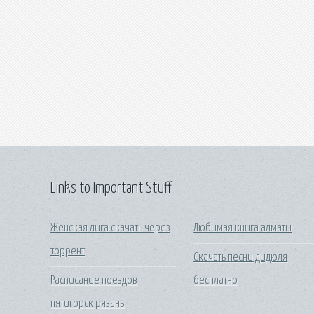
Links to Important Stuff
Женская лига скачать через
Любимая книга алматы
торрент
Скачать песни дидюля
Расписание поездов
бесплатно
пятигорск рязань