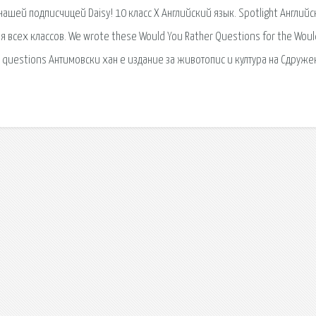
нашей подписчицей Daisy! 10 класс X Английский язык. Spotlight Английс
я всех классов. We wrote these Would You Rather Questions for the Woul
y questions Антимовски хан е издание за животопис и култура на Сдруж