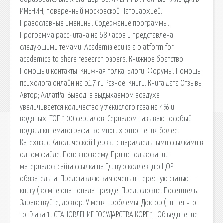
ИМЕНИН, поверенный московской Патриархией.
Православные именины. Содержание программы.
Программа рассчитана на 68 часов и представлена
следующими темами. Academia.edu is a platform for
academics to share research papers. Книжное братство
Помощь и контакты; Книжная полка; Блоги; Форумы. Помощь
психолога онлайн на b17.ru Разное. Книги. Книга Дата Отзывы
Автор; АллатРа. Вывод: в выдыхаемом воздухе
увеличивается количество углекислого газа на 4% и
водяных. ТОП 100 сериалов: Сериалом называют особый
подвид кинематографа, во многих отношения более.
Катехизис Католической Церкви с параллельными ссылками в
одном файле. Поиск по всему. При использовании
материалов сайта ссылка на Единую коллекцию ЦОР
обязательна. Представляю вам очень интересную статью —
книгу (ко мне она попала прежде. Предисловие. Посетитель.
Здравствуйте, доктор. У меня проблемы. Доктор (пишет что-
то. Глава 1. СТАНОВЛЕНИЕ ГОСУДАРСТВА КОРЁ 1. Объединение