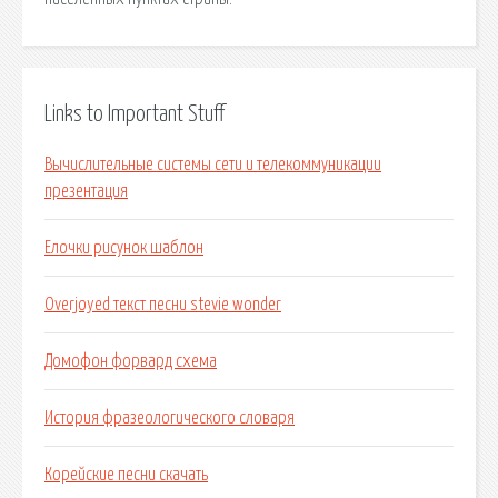
Links to Important Stuff
Вычислительные системы сети и телекоммуникации
презентация
Елочки рисунок шаблон
Overjoyed текст песни stevie wonder
Домофон форвард схема
История фразеологического словаря
Корейские песни скачать