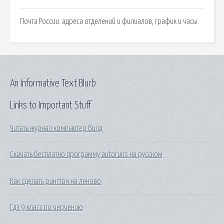
Почта России: адреса отделений и филиалов, график и часы.
An Informative Text Blurb
Links to Important Stuff
Читать журнал компьютер билд
Скачать бесплатно программу autoruns на русском
Как сделать рингтон на леново
Гдз 9 класс по черчению