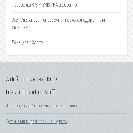
Перевозки КРЫМ-УКРАИНА и обратно.
Все ж/д станции :: Справочник по железнодорожным
станциям.
Донецкая область.
An Informative Text Blurb
Links to Important Stuff
Л г прищеп учебник сельского электрика
Детские книги для малышей купить