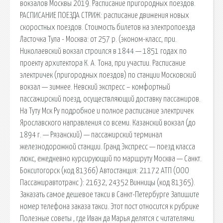
вокзалов Москвы 2019. Расписание пригородных поездов.
РАСПИСАНИЕ ПОЕЗДА СТРИЖ: расписание движения новых
скоростных поездов. Стоимость билетов на электропоезда
Ласточка Тула - Москва: от 257 р. (эконом-класс, при.
Николаевский вокзал строился в 1844 — 1851 годах по
проекту архитектора К. А. Тона, при участии. Расписание
электричек (пригородных поездов) по станции Московский
вокзал — зимнее. Невский экспресс – комфортный
пассажирский поезд, осуществляющий доставку пассажиров.
На Туту Мск Ру подробное и полное расписание электричек
Ярославского направления со всеми. Казанский вокзал (до
1894 г. — Рязанский) — пассажирский терминал
железнодорожной станции. Гранд Экспресс — поезд класса
люкс, ежедневно курсирующий по маршруту Москва — Санкт.
Бокситогорск (код 81366) Автостанция: 21172 АТП (ООО
Пассажиравтотранс ): 21632, 24352 Винницы (код 81365).
Заказать самое дешевое такси в Санкт-Петербурге Запишите
номер телефона заказа такси. Этот пост относится к рубрике
Полезные советы , где Иван да Марья делятся с читателями.