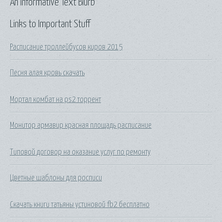
An Informative Text Blurb
Links to Important Stuff
Расписание троллейбусов киров 2015
Песня алая кровь скачать
Мортал комбат на ps2 торрент
Монитор армавир красная площадь расписание
Типовой договор на оказание услуг по ремонту
Цветные шаблоны для росписи
Скачать книги татьяны устиновой fb2 бесплатно