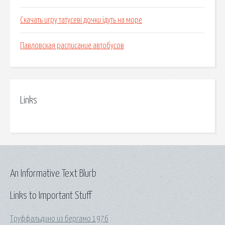
Скачать игру татусеві дочки їдуть на море
Павловская расписание автобусов
Links
An Informative Text Blurb
Links to Important Stuff
Труффальдино из бергамо 1976