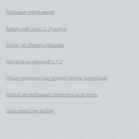
Расписание театра камала
Камеди клаб сезон 11 29 выпуск
Iphone 3gs обновить прошивку
Мод на печки майнкрафт 1 5 2
Общая характеристика западной европы презентация
Краткий автомобильный справочник нииат купить
Елена ваенга new альбом