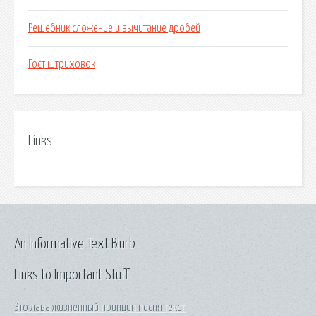
Решебник сложение и вычитание дробей
Гост штриховок
Links
An Informative Text Blurb
Links to Important Stuff
Это лава жизненный принцип песня текст