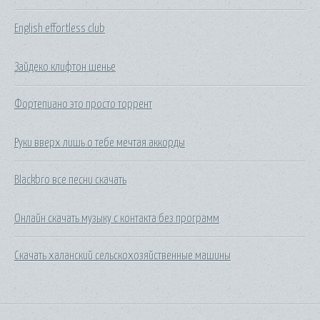
English effortless club
Зайдеко клифтон шенье
Фортепиано это просто торрент
Руки вверх лишь о тебе мечтая аккорды
Blackbro все песни скачать
Онлайн скачать музыку с контакта без программ
Скачать халанский сельскохозяйственные машины