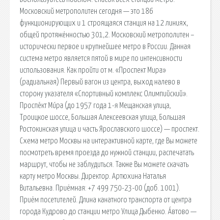
Московский метрополитен сегодня — это 186
функционирующих и 1 строящаяся станция на 12 линиях,
общей протяжённостью 301,2. Московский метрополитен –
исторически первое и крупнейшее метро в России. Данная
система метро является пятой в мире по интенсивности
использования. Как пройти от м. «Проспект Мира»
(радиальная) Первый вагон из центра, выход налево в
сторону указателя «Спортивный комплекс Олимпийский».
Проспе́кт Ми́ра (до 1957 года 1-я Мещанская улица,
Троицкое шоссе, Большая Алексеевская улица, Большая
Ростокинская улица и часть Ярославского шоссе) — проспект.
Схема метро Москвы на интерактивной карте, где Вы можете
посмотреть время проезда до нужной станции, распечатать
маршрут, чтобы не заблудиться. Также Вы можете скачать
карту метро Москвы. Директор. Артюхина Наталья
Витальевна. Приёмная: +7 499 750-23-00 (доб. 1001).
Приём посетителей. Длина канатного транспорта от центра
города Кудрово до станции метро Улица Дыбенко. А́втово —