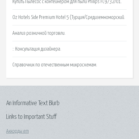
Купить Пылесос с контейнером для пыли Philips FC9732/01.
Oz Hotels Side Premium Hotel 5 (Турция/Средиземноморский.
Анализ розничной торговли.
:: Консультация дизайнера.
Справочник по отечественным микросхемам.
An Informative Text Blurb
Links to Important Stuff
Аккорды em