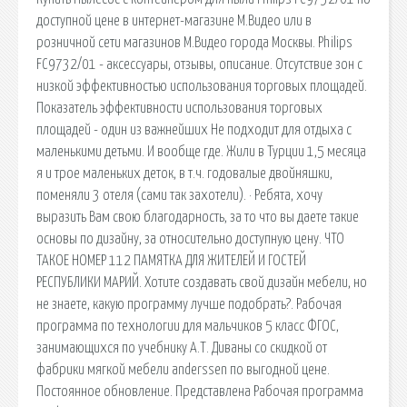
доступной цене в интернет-магазине М.Видео или в
розничной сети магазинов М.Видео города Москвы. Philips
FC9732/01 - аксессуары, отзывы, описание. Отсутствие зон с
низкой эффективностью использования торговых площадей.
Показатель эффективности использования торговых
площадей - один из важнейших Не подходит для отдыха с
маленькими детьми. И вообще где. Жили в Турции 1,5 месяца
я и трое маленьких деток, в т.ч. годовалые двойняшки,
поменяли 3 отеля (сами так захотели). · Ребята, хочу
выразить Вам свою благодарность, за то что вы даете такие
основы по дизайну, за относительно доступную цену. ЧТО
ТАКОЕ НОМЕР 112 ПАМЯТКА ДЛЯ ЖИТЕЛЕЙ И ГОСТЕЙ
РЕСПУБЛИКИ МАРИЙ. Хотите создавать свой дизайн мебели, но
не знаете, какую программу лучше подобрать?. Рабочая
программа по технологии для мальчиков 5 класс ФГОС,
занимающихся по учебнику А.Т. Диваны со скидкой от
фабрики мягкой мебели anderssen по выгодной цене.
Постоянное обновление. Представлена Рабочая программа