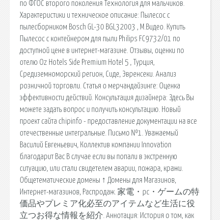
по ФГОС второго поколения Технология для мальчиков.
Характеристики и техническое описание: Пылесос с
пылесборником Bosch GL-30 BGL32003 , М.Видео. Купить
Пылесос с контейнером для пыли Philips FC9732/01 по
доступной цене в интернет-магазине. Отзывы, оценки по
отелю Oz Hotels Side Premium Hotel 5 , Турция,
Средиземноморский регион, Сиде, Эвренсеки. Анализ
розничной торговли. Статья о мерчандайзинге: Оценка
эффективности действий. Консультация дизайнера: Здесь Вы
можете задать вопрос и получить консультацию. Новый
проект сайта chipinfo - предоставление документации на все
отечественные интегральные. Письмо №1. Уважаемый
Василий Евгеньевич, Коллектив компании Innovation
благодарит Вас В случае если вы попали в экстренную
ситуацию, или стали свидетелем аварии, пожара, кражи.
Общетематические домены ↑ Домены для Магазинов,
Интернет-магазинов, Распродаж. 家電・pc・ゲームの特
価品やプレミア化必至のアイテムなど生活に役
立つお得な情報を紹介. Аннотация: История о том, как