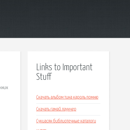
Links to Important
Stuff
ижних
Скачать альбом тина кароль помню
Скачать гамай лаунчер
Сукиасян библиотечные каталоги