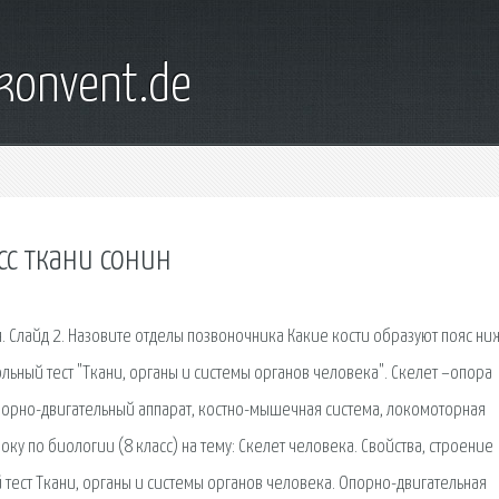
konvent.de
сс ткани сонин
я. Слайд 2. Назовите отделы позвоночника Какие кости образуют пояс н
ольный тест "Ткани, органы и системы органов человека". Скелет –опора
порно-двигательный аппарат, костно-мышечная система, локомоторная
ку по биологии (8 класс) на тему: Скелет человека. Свойства, строение
ый тест Ткани, органы и системы органов человека. Опорно-двигательная