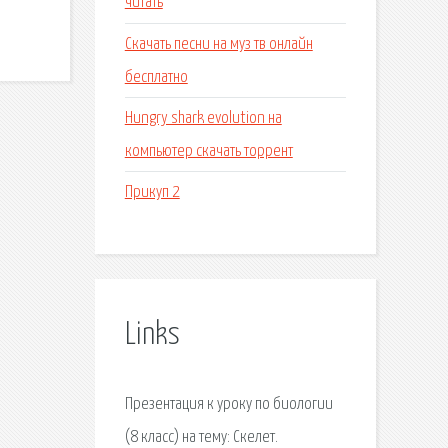
читать
Скачать песни на муз тв онлайн
бесплатно
Hungry shark evolution на
компьютер скачать торрент
Прикуп 2
Links
Презентация к уроку по биологии
(8 класс) на тему: Скелет.