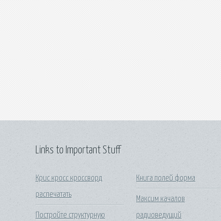
Links to Important Stuff
Крис кросс кроссворд
Книга полей форма
распечатать
Максим качалов
Постройте структурную
радиоведущий