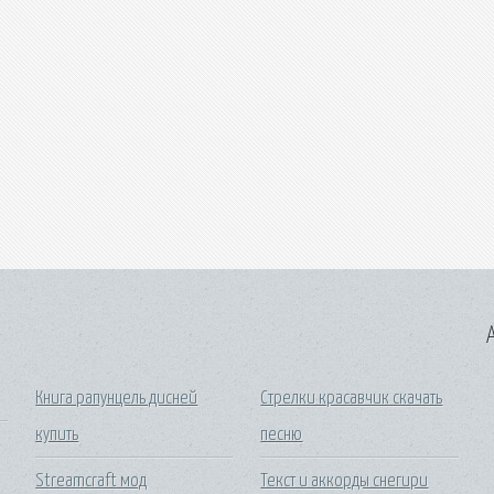
A
Книга рапунцель дисней
Стрелки красавчик скачать
купить
песню
Streamcraft мод
Текст и аккорды снегири