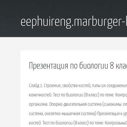
eephuireng.marburger-
Презентация по биологии 8 кла
Слайд 1. Строение, свойства костей, типы их соединени
конечностей. Тест по биологии (8 класс) по теме: Контр
организма. Опорно-двигательная система (синонимы: о
система, скелетно-мышечная система) Презентация к уро
костей. Тест по биологии (8 класс) по теме: Контрольн