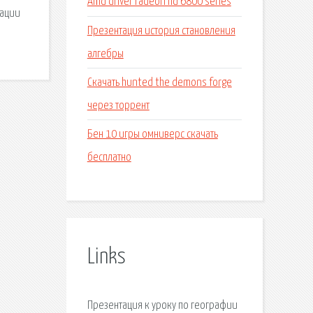
Amd driver radeon hd 6800 series
кации
Презентация история становления
алгебры
Скачать hunted the demons forge
через торрент
Бен 10 игры омниверс скачать
бесплатно
Links
Презентация к уроку по географии