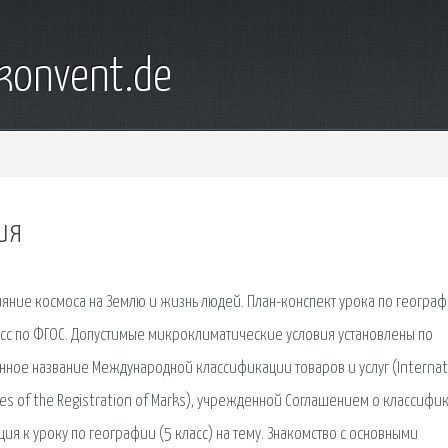
konvent.de
ия
лияние космоса на Землю и жизнь людей. План-конспект урока по географ
ласс по ФГОС. Допустимые микроклиматические условия установлены по
нное название Международной классификации товаров и услуг (Internat
rposes of the Registration of Marks), учрежденной Соглашением о классиф
ция к уроку по географии (5 класс) на тему. Знакомство с основными