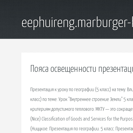
eephuireng.marburger-
Пояса освещенности презентац
Презентация к уроку по географии (5 класс) на тему: В
класс) по теме: Урок "Внутреннее строение Земли" 5 к
критериям допустимого теплового. МКТУ — это сокраще
(Nice) Classification of Goods and Services for the Pu
(Ниццкое. Презентация по географии. 5 класс. Презента