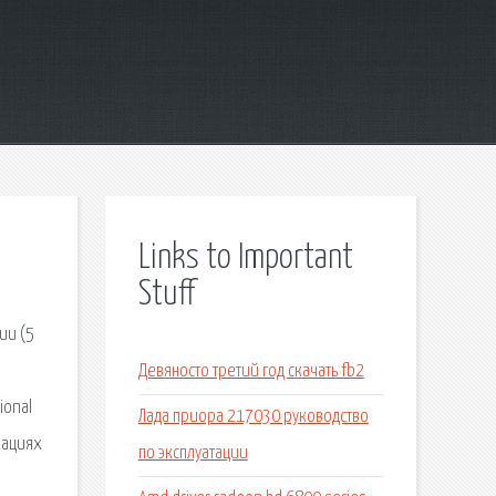
Links to Important
Stuff
ии (5
Девяносто третий год скачать fb2
ional
Лада приора 217030 руководство
икациях
по эксплуатации