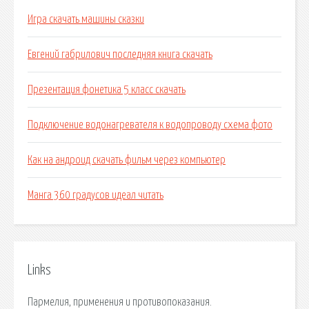
Игра скачать машины сказки
Евгений габрилович последняя книга скачать
Презентация фонетика 5 класс скачать
Подключение водонагревателя к водопроводу схема фото
Как на андроид скачать фильм через компьютер
Манга 360 градусов идеал читать
Links
Пармелия, применения и противопоказания.