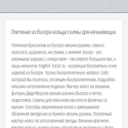
Плетение из бисера кольца схемы для начинающих
Плетение браслетов из бисера своими руками: самого
простого, широкого, на станке, с именем. Бисер - это
маленькие шарики с отверстием - так ответит большинство, и
лишь немногие. English: biCer.ru - коллекция бесплатных схем
изделий из бисера : Уроки бисероплетения, каталог. Сайт,
который Вы посетили, посвящён бисероплетению, подробно
описано изготовление поделок. Мастер-класс по вязанию
фигурки Деда Мороза своими руками быстро и легко:
подготовка. Советы для новичков как плести фенечки из
мулине. Способы закрепления нитей и завязывания.
Объемная звездочка из бумаги своими руками. Поэтапный
мастер-класс по изготовлению звезды. Вязание крючком:
мастер-классы, видео-уроки, пошаговые инструкции с фото