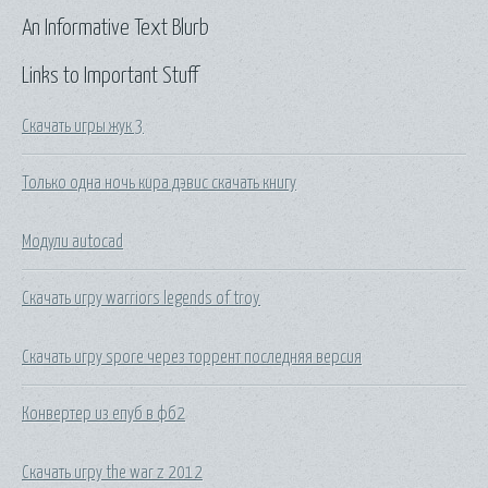
An Informative Text Blurb
Links to Important Stuff
Скачать игры жук 3
Только одна ночь кира дэвис скачать книгу
Модули autocad
Скачать игру warriors legends of troy
Скачать игру spore через торрент последняя версия
Конвертер из епуб в фб2
Скачать игру the war z 2012