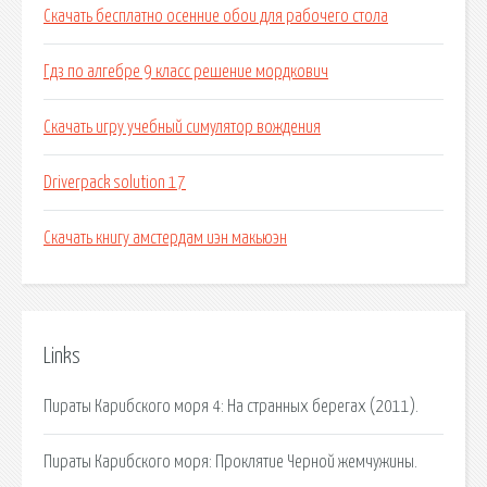
Скачать бесплатно осенние обои для рабочего стола
Гдз по алгебре 9 класс решение мордкович
Скачать игру учебный симулятор вождения
Driverpack solution 17
Скачать книгу амстердам иэн макьюэн
Links
Пираты Карибского моря 4: На странных берегах (2011).
Пираты Карибского моря: Проклятие Черной жемчужины.