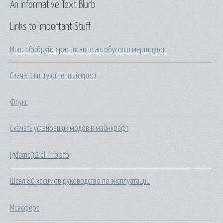
An Informative Text Blurb
Links to Important Stuff
Минск бобруйск расписание автобусов и маршруток
Скачать книгу огненный крест
Флукс
Скачать установщик модов в майнкрафт
Igdumd32 dll что это
Шсвл 80 касимов руководство по эксплуатации
Мсвсфера