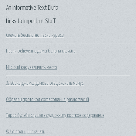
An Informative Text Blurb
Links to Important Stuff
Скачать бесплатно песни кураса
Песня believe me димы билана скачать
Mi cloud как увеличить место
Эльбика джамалдинова отец скачать минус
Образец протокол согласования разногласий
Тарас бульба слушать аудиокнигу краткое содержание
Фз о полиции скачать