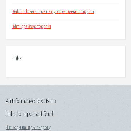
Diabolik lovers игра на русском скачать торрент
Hdmi драйвер торрент
Links
An Informative Text Blurb
Links to Important Stuff
Чит коды на игры андроид