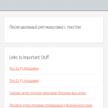
Песня школьный реп минусовка с текстом
Links to Important Stuff
Dvs 2135 прошивка
Dvs 2135 прошивка
Скачать через торрент александр бородач все серии
Договор купли продажи организации у физического лица