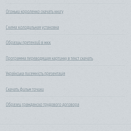
Огоньки короленко скачать книгу
Схема холодильная установка
Образцы претензий в жкх
Программа переводящая картинку в текст скачать
Українська писемність презентація
Скачать фильм точики
Образец гражданско трудового договора