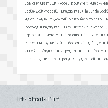
Балу озвучивает Билл Мюррей. В фильме «Книга джунгле
Брайан Дойл-Мюррей. Книга джунглей (The Jungle Book) -
мультфильму Книга джунглей: скачать бесплатно песни, м
jooov.org Книга джунглей - Балу и не только!Текст песни,
портале вы найдете текст абсолютно любой. Балу (англ
года «Книга джунглей». Он — беспечный и добродушный м
книгу Книга Джунглей вам предстоит встреча с бурым и
освещать диснеевскую игровую Книгу джунглей в нашем 
Links to Important Stuff