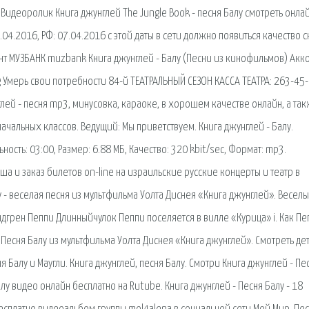
Видеоролик Книга джунглей The Jungle Book - песня Балу смотреть онлай
4.2016, РФ: 07.04.2016 с этой даты в сети должно появиться качество с
рент МУЗБАНК muzbank Книга джунглей - Балу (Песни из кинофильмов) Акк
, g Умерь свои потребности 84-й ТЕАТРАЛЬНЫЙ СЕЗОН КАССА ТЕАТРА: 263-45-
лей - песня mp3, минусовка, караоке, в хорошем качестве онлайн, а та
чальных классов. Ведущий: Мы приветствуем. Книга джунглей - Балу.
ость: 03:00, Размер: 6.88 МБ, Качество: 320 kbit/sec, Формат: mp3.
и заказ билетов on-line на израильские русские концерты и театр в
лу - веселая песня из мультфильма Уолта Диснея «Книга джунглей». Весел
дгрен Пеппи Длинныйчулок Пеппи поселяется в вилле «Курица» i. Как Пе
- Песня Балу из мультфильма Уолта Диснея «Книга джунглей». Смотреть де
ня Балу и Маугли. Книга джунглей, песня Балу. Смотри Книга джунглей - Пе
лу видео онлайн бесплатно на Rutube. Книга джунглей - Песня Балу - 18