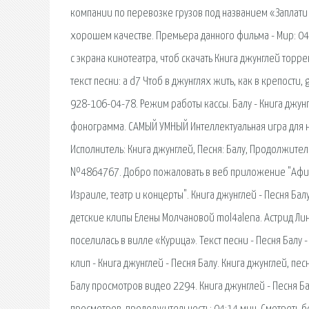
компании по перевозке грузов под названием «Заплати 
хорошем качестве. Премьера данного фильма - Мир: 04.0
с экрана кинотеатра, чтоб скачать Книга джунглей тор
текст песни: a d7 Чтоб в джунглях жить, как в крепости
928-106-04-78. Режим работы кассы. Балу - Книга джунг
фонограмма. САМЫЙ УМНЫЙ Интеллектуальная игра для на
Исполнитель: Книга джунглей, Песня: Балу, Продолжительн
№4864767. Добро пожаловать в веб приложение "Афиша 
Израиле, театр и концерты". Книга джунглей - Песня Ба
детские клипы Елены Молчановой mol4alena. Астрид Лин
поселилась в вилле «Курица». Текст песни - Песня Балу 
клип - Книга джунглей - Песня Балу. Книга джунглей, пес
Балу просмотров видео 2294. Книга джунглей - Песня Ба