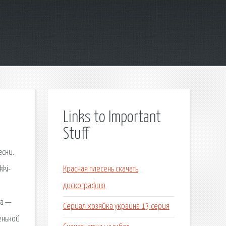
Links to Important
Stuff
есни.
kki-
Красная плесень скачать
дискографию
ра —
Сериал хозяйка украина 13 серия
енькой