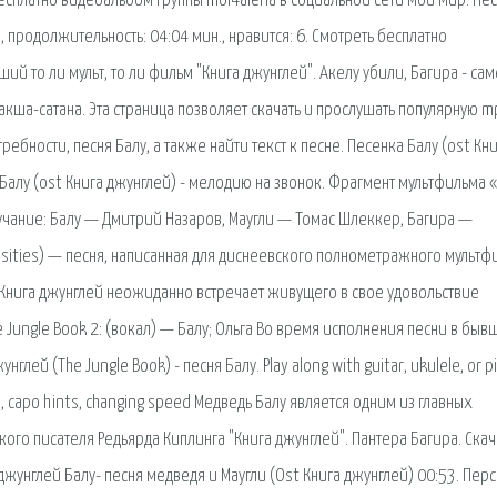
есплатно видеоальбом группы mol4alena в социальной сети Мой Мир. Пе
 продолжительность: 04:04 мин., нравится: 6. Смотреть бесплатно
й то ли мульт, то ли фильм "Книга джунглей". Акелу убили, Багира - сам
Ракша-сатана. Эта страница позволяет скачать и прослушать популярную 
ребности, песня Балу, а также найти текст к песне. Песенка Балу (ost Кн
а Балу (ost Книга джунглей) - мелодию на звонок. Фрагмент мультфильма 
звучание: Балу — Дмитрий Назаров, Маугли — Томас Шлеккер, Багира —
essities) — песня, написанная для диснеевского полнометражного мультф
«Книга джунглей неожиданно встречает живущего в свое удовольствие
e Jungle Book 2: (вокал) — Балу; Ольга Во время исполнения песни в бы
глей (The Jungle Book) - песня Балу. Play along with guitar, ukulele, or p
e, capo hints, changing speed Медведь Балу является одним из главных
го писателя Редьярда Киплинга "Книга джунглей". Пантера Багира. Скач
джунглей Балу- песня медведя и Маугли (Ost Книга джунглей) 00:53. Пер