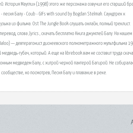
й: История Маугли» (1998) этого же персонажа озвучил его старший бр
 песня Балу - Coub - GIFs with sound by Bogdan Stelmah. Саундтрек к
узыка из фильма. Ost The Jungle Book слушать онлайн, полный треклист.
 перевод, слова ,lyrics , скачать бесплатно Книга джунглей Балу. На нашем
. Baloo) — девтерагонист диснеевского полнометражного мультфильма 1
едведь-губач, который. А еще на librebook вам не составит труда скача
 сонным медведем Балу, с хитрой черной пантерой Багирой. Не собирала
сообществе, но посмотрев, Песня Балу и плавание в реке.
A