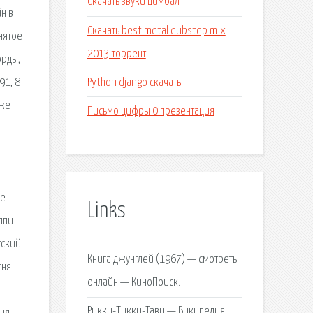
Скачать звуки цимбал
н в
Скачать best metal dubstep mix
нятое
2013 торрент
орды,
Python django скачать
91, 8
кже
Письмо цифры 0 презентация
ые
Links
ппи
тский
Книга джунглей (1967) — смотреть
сня
онлайн — КиноПоиск.
Рикки-Тикки-Тави — Википедия.