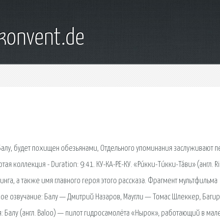
konvent.de
алу, будет похищен обезьянами, Отдельного упоминания заслуживают п
 коллекция - Duration: 9:41. КУ-КА-РЕ-КУ. «Ри́кки-Ти́кки-Та́ви» (англ. Ri
линга, а также имя главного героя этого рассказа. Фрагмент мультфильма
сское озвучание: Балу — Дмитрий Назаров, Маугли — Томас Шлеккер, Баги
: Балу (англ. Baloo) — пилот гидросамолёта «Нырок», работающий в мал