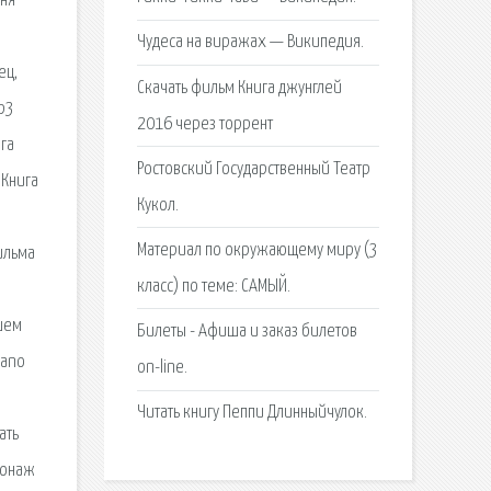
сня
Чудеса на виражах — Википедия.
ец,
Скачать фильм Книга джунглей
mp3
2016 через торрент
ига
Ростовский Государственный Театр
«Книга
Кукол.
Материал по окружающему миру (3
ильма
класс) по теме: САМЫЙ.
вшем
Билеты - Афиша и заказ билетов
iano
on-line.
Читать книгу Пеппи Длинныйчулок.
ать
сонаж