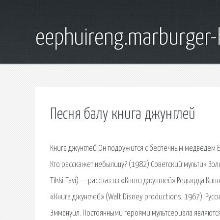
eephuireng.marburger-
Песня балу книга джунглей
Книга джунглей Он подружится с беспечным медведем Б
Кто расскажет небылицу? (1982) Советский мультик Золотая
Tikki-Tavi) — рассказ из «Книги джунглей» Редьярда Кип
«Книга джунглей» (Walt Disney productions, 1967). Ру
Эммануил. Постоянными героями мультсериала являются