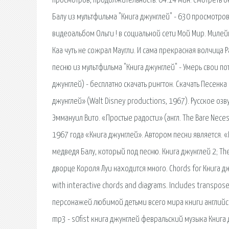
просмотров, продолжительность: 04:14 мин. Смотреть б
Балу из мультфильма "Книга джунглей" - 630 просмотров,
видеоальбом Ольги ! в социальной сети Мой Мир. Милейши
Каа чуть не сожрал Маугли. И сама прекрасная волчица 
песню из мультфильма "Книга джунглей" - Умерь свои пот
джунглей) - бесплатно скачать рингтон. Скачать Песенк
джунглей» (Walt Disney productions, 1967). Русское о
Эммануил Вито. «Простые радости» (англ. The Bare Nec
1967 года «Книга джунглей». Автором песни является. 
медведя Балу, который под песню. Книга джунглей 2; Th
дворце Короля Луи находится много. Chords for Книга джун
with interactive chords and diagrams. Includes transpos
персонажей любимой детьми всего мира книги английско
mp3 - s0fist книга джунглей февральский музыка Книга 