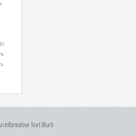
ат
967
ть
сь
n Informative Text Blurb