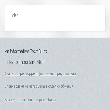
Links
An Informative Text Blurb
Links to Important Stuff
Скачать через торрент фильм мистериум начало
Бланк заявки на материалы в отдел снабжения
Аккорды большой питерский блюз