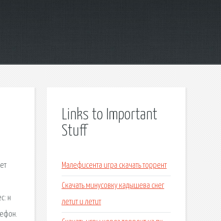
Links to Important
Stuff
ет
Малефисента игра скачать торрент
Скачать минусовку кадышева снег
с: н
летит и летит
лефон.