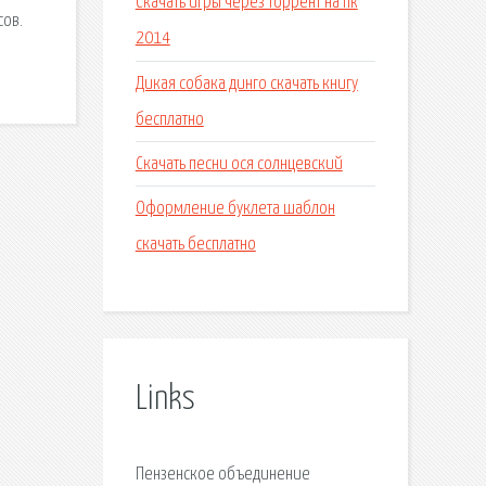
Скачать игры через торрент на пк
сов.
2014
Дикая собака динго скачать книгу
бесплатно
Скачать песни ося солнцевский
Оформление буклета шаблон
скачать бесплатно
Links
Пензенское объединение