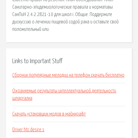
Санитарно-эпидемиологические правила и нормативы
СанПиН 2.4.2.2821-10 для школ i. Общие. Поддержите
дискуссию о лечении пищевой содой рака и оставьте свой
положительный или.
Links to Important Stuff
Сборник популярные мелодии на телефон скачать бесплатно
Охраняемые результаты интеллектуальной деятельности
шпаргалка
Скачать установщик модов в майнкрафт
Driver htc desire s