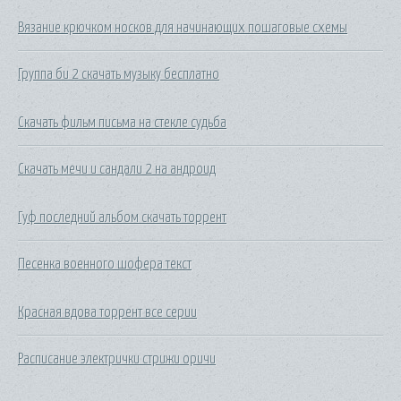
Вязание крючком носков для начинающих пошаговые схемы
Группа би 2 скачать музыку бесплатно
Скачать фильм письма на стекле судьба
Скачать мечи и сандали 2 на андроид
Гуф последний альбом скачать торрент
Песенка военного шофера текст
Красная вдова торрент все серии
Расписание электрички стрижи оричи