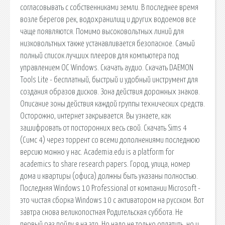
согласовывать с собственниками земли. В последнее время
возле берегов рек, водохранилищ и других водоемов все
чаще появляются. Помимо высоковольтных линий для
низковольтных также устанавливается безопасное. Самый
полный список лучших плееров для компьютера под
управлением ОС Windows. Скачать аудио. Скачать DAEMON
Tools Lite - бесплатный, быстрый и удобный инструмент для
создания образов дисков. Зона действия дорожных знаков.
Описание зоны действия каждой группы технических средств.
Осторожно, интернет закрывается. Вы узнаете, как
зашифровать от посторонних весь свой. Скачать Sims 4
(Симс 4) через торрент со всеми дополнениями последнюю
версию можно у нас. Academia.edu is a platform for
academics to share research papers. Город, улица, номер
дома и квартиры (офиса) должны быть указаны полностью.
Последняя Windows 10 Professional от компании Microsoft -
это чистая сборка Windows 10 с активатором на русском. Вот
завтра снова великопостная Родительская суббота. Не
первый раз пойду я на это. Но надо не только оплатить, но и