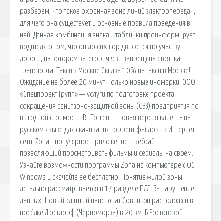
разберём, что такое охранная зона линий электропередач,
для чего она существует и основные правила поведения в
ней. Данная комбинация знака и таблички проинформирует
водителя о том, что он до сих пор движется по участку
дороги, на котором категорически запрещена стоянка
транспорта. Такси в Москве Скидка 10% на такси в Москве!
Ожидание не более 20 минут. Только новые иномарки. ООО
«Спецпроект Групп» — услуги по подготовке проекта
сокращения санитарно-защитной зоны (СЗЗ) предприятия по
выгодной стоимости. BitTorrent – новая версия клиента на
русском языке для скачивания торрент файлов из Интернет
сети. Zona - популярное приложение и вебсайт,
позволяющий просматривать фильмы и сериалы на своем.
Узнайте возможности программы Zona на компьютере с ОС
Windows и скачайте ее бесплатно. Понятие жилой зоны
детально рассматривается в 17 разделе ПДД. За нарушение
данных. Новый элитный пансионат Совиньон расположен в
посёлке Люстдорф (Черноморка) в 20 км. В Ростовской