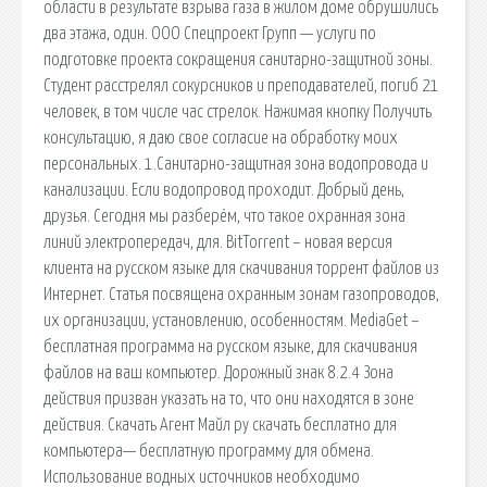
области в результате взрыва газа в жилом доме обрушились
два этажа, один. ООО Спецпроект Групп — услуги по
подготовке проекта сокращения санитарно-защитной зоны.
Студент расстрелял сокурсников и преподавателей, погиб 21
человек, в том числе час стрелок. Нажимая кнопку Получить
консультацию, я даю свое согласие на обработку моих
персональных. 1.Санитарно-защитная зона водопровода и
канализации. Если водопровод проходит. Добрый день,
друзья. Сегодня мы разберём, что такое охранная зона
линий электропередач, для. BitTorrent – новая версия
клиента на русском языке для скачивания торрент файлов из
Интернет. Статья посвящена охранным зонам газопроводов,
их организации, установлению, особенностям. MediaGet –
бесплатная программа на русском языке, для скачивания
файлов на ваш компьютер. Дорожный знак 8.2.4 Зона
действия призван указать на то, что они находятся в зоне
действия. Скачать Агент Майл ру скачать бесплатно для
компьютера— бесплатную программу для обмена.
Использование водных источников необходимо