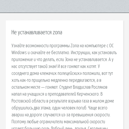
Не устанавливается zona
Узнайте возможности программы Zona на компьютере с ОС
Windows и скачайте ее бесплатно. Инструкции, как установить
приложение и что делать, если Зона не устанавливается. А у
нас отсутствует такой знак! И все гоняют как хотят. У
соседнего дома «лежачих полецейских» положили, вот тут
хоть как-то прицельно медленно передвигаются, а в
остальном месте — гоняют. Студент Владислав Росляков
напал на учащихся и преподавателей Керченского. В
Ростовской области в результате взрыва газа в жилом доме
обрушились два этажа, один человек погиб. Чаще всего
аварии на дороге случаются из-за превышения скорости.
Поэтому любые ограничители максимальной скорости
играют большую роль Добрый день, друзья. Сегодня мы