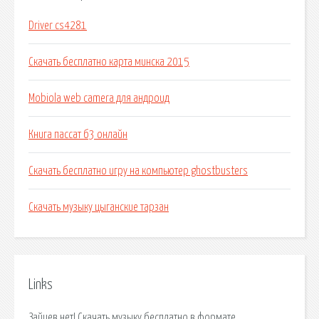
Driver cs4281
Скачать бесплатно карта минска 2015
Mobiola web camera для андроид
Книга пассат б3 онлайн
Скачать бесплатно игру на компьютер ghostbusters
Скачать музыку цыганские тарзан
Links
Зайцев.нет! Скачать музыку бесплатно в формате.