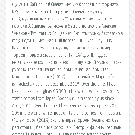
05, 2014. Зайцев.нет! Скачать музыку бесплатно в формате
MP3 – Скачать песни. tutmp3.net - Скачайте музыку, песни в
mp3, музыкальные новинки 2014 года. На музыкальном
портале Зайцев.нет Вы можете бесплатно скачать Алексей
Чумаков - Тут и там. ♫ Зайцев нет. Скачать музыку бесплатно в
mp3. Ведущий музыкальный портал СНГ. Тысячи лучших.
Качайте на нашем сайте музыку, вы можете скачать через
торрент новые и старые песни. ТУТ ЗАЙЦЕВ НЕТ! Здесь
несчисленное количество новой и популярной музыки, песен
русских. Главная Скачать альбом Скачать альбом Стас
Михайлов — Ты — всё (2017) Скачать альбом. Magnitofon.net
is tracked by us since December, 2015. Over the time it has
been ranked as high as 95 399 in the world, while most of its
traffic comes from Japan. Boonex.ru is tracked by us since
April, 2011. Over the time it has been ranked as high as 208
105 in the world, while most of its traffic comes from Russian.
Фильм Тобол (2019) скачать через торрент бесплатно, без
регистрации, без смс в хорошем. Смотрим фильмы, сериалы
оффлайн на планшете. Сначала разберемся где достать,