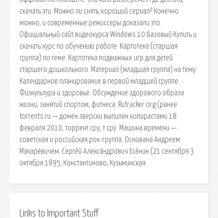
скачать эти. Можно ли снять хороший сериал? Конечно
можно, и современные режиссеры доказали это.
Официальный сайт видеокурса Windows 10 базовый Купить и
скачать курс по обучению работе. Картотека (старшая
группа) по теме: Картотека подвижных игр для детей
старшего дошкольного. Материал (младшая группа) на тему:
Календарное планирование в первой младшей группе.
Физкультура и здоровье. Обсуждение здорового образа
жизни, занятий спортом, фитнеса. Rutracker.org (ранее
torrents.ru — домен зверски выпилен копирастами 18
февраля 2010, торрент.сру, т.сру. Машина времени —
советская и российская рок-группа. Основана Андреем
Макаревичем. Серге́й Алекса́ндрович Есе́нин (21 сентября 3
октября 1895, Константиново, Кузьминская.
Links to Important Stuff