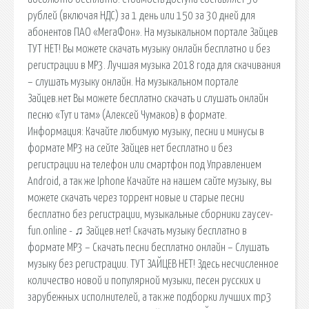
рублей (включая НДС) за 1 день или 150 за 30 дней для
абонентов ПАО «МегаФон». На музыкальном портале Зайцев
ТУТ НЕТ! Вы можете скачать музыку онлайн бесплатно и без
регистрации в MP3. Лучшая музыка 2018 года для скачивания
– слушать музыку онлайн. На музыкальном портале
Зайцев.нет Вы можете бесплатно скачать и слушать онлайн
песню «Тут и там» (Алексей Чумаков) в формате.
Информация: Качайте любимую музыку, песни и минусы в
формате MP3 на сейте Зайцев нет бесплатно и без
регистрации на телефон или смартфон под Управлением
Android, а так же Iphone Качайте на нашем сайте музыку, вы
можете скачать через торрент новые и старые песни
бесплатно без регистрации, музыкальные сборники zaycev-
fun.online - ♫ Зайцев.нет! Скачать музыку бесплатно в
формате MP3 – Скачать песни бесплатно онлайн – Слушать
музыку без регистрации. ТУТ ЗАЙЦЕВ НЕТ! Здесь несчисленное
количество новой и популярной музыки, песен русских и
зарубежных исполнителей, а так же подборки лучших mp3