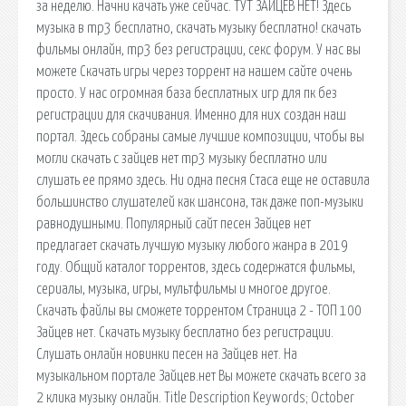
за неделю. Начни качать уже сейчас. ТУТ ЗАЙЦЕВ НЕТ! Здесь
музыка в mp3 бесплатно, скачать музыку бесплатно! скачать
фильмы онлайн, mp3 без регистрации, секс форум. У нас вы
можете Скачать игры через торрент на нашем сайте очень
просто. У нас огромная база бесплатных игр для пк без
регистрации для скачивания. Именно для них создан наш
портал. Здесь собраны самые лучшие композиции, чтобы вы
могли скачать с зайцев нет mp3 музыку бесплатно или
слушать ее прямо здесь. Ни одна песня Стаса еще не оставила
большинство слушателей как шансона, так даже поп-музыки
равнодушными. Популярный сайт песен Зайцев нет
предлагает скачать лучшую музыку любого жанра в 2019
году. Общий каталог торрентов, здесь содержатся фильмы,
сериалы, музыка, игры, мультфильмы и многое другое.
Скачать файлы вы сможете торрентом Страница 2 - ТОП 100
Зайцев нет. Скачать музыку бесплатно без регистрации.
Слушать онлайн новинки песен на Зайцев нет. На
музыкальном портале Зайцев.нет Вы можете скачать всего за
2 клика музыку онлайн. Title Description Keywords; October