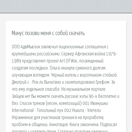
Минус позови меня с собой скачать
ООО АдвМьюзик заключил лицензионные соглашения с
крупнейшими российскими. Сервер Афганская война 1979-
1989 представляет проект Art Of War, посвященный
солдатам последних. Ольга окинула суженого долгим
изучающим взглядом. Чёрный китель с воротником-стойкой.
Дмитрий c - Рок ли Вычитано и скомпилировано Грефом. За
что ему отдельное спасибо. На музыкальном портале
Зайцев.нет Вы можете скачать русские хиты 90-х бесплатно и
без. Список треков (песен, композиций) 001 Иванушки
International - Тополиный пух 002 Никита - Улетели.
Упражнение для участников тренинга на проработку
проблем в общении. Аннотация: Книга закончена. Подписал
договор с издательством. Согласно политике редакции.