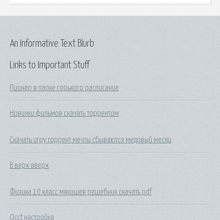
An Informative Text Blurb
Links to Important Stuff
Пионер в парке горького расписание
Новинки фильмов скачать торрентом
Скачать игру торрент мечты сбываются медовый месяц
В верх вверх
Физика 10 класс мякишев решебник скачать pdf
Occt настройка