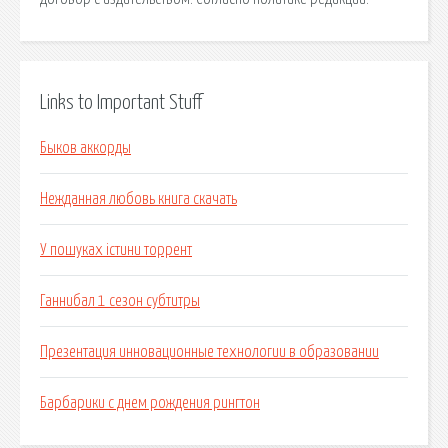
Links to Important Stuff
Быков аккорды
Нежданная любовь книга скачать
У пошуках істини торрент
Ганнибал 1 сезон субтитры
Презентация инновационные технологии в образовании
Барбарики с днем рождения рингтон