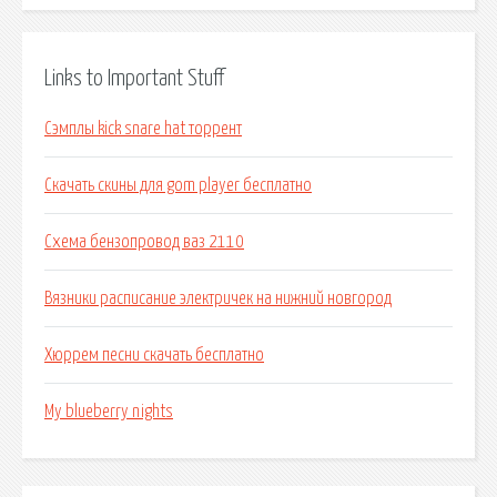
Links to Important Stuff
Сэмплы kick snare hat торрент
Скачать скины для gom player бесплатно
Схема бензопровод ваз 2110
Вязники расписание электричек на нижний новгород
Хюррем песни скачать бесплатно
My blueberry nights