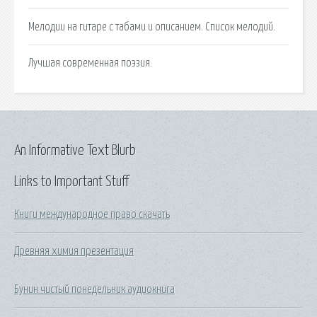
Мелодии на гитаре с табами и описанием. Список мелодий.
Лучшая современная поэзия.
An Informative Text Blurb
Links to Important Stuff
Книги международное право скачать
Древняя химия презентация
Бунин чистый понедельник аудиокнига