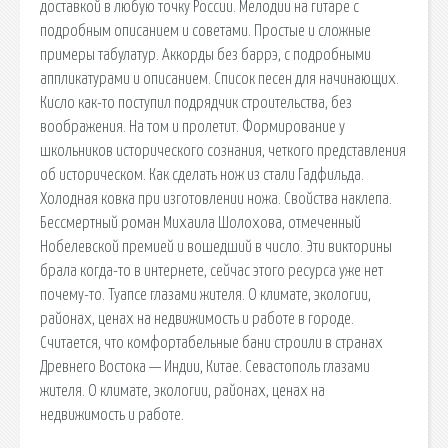
доставкой в любую точку России. Мелодии на гитаре с
подробным описанием и советами. Простые и сложные
примеры табулатур. Аккорды без баррэ, с подробными
аппликатурами и описанием. Список песен для начинающих.
Кисло как-то поступил подрядчик строительства, без
воображения. На том и пролетит. Формирование у
школьников исторического сознания, четкого представления
об историческом. Как сделать нож из стали Гадфильда.
Холодная ковка при изготовлении ножа. Свойства наклепа.
Бессмертный роман Михаила Шолохова, отмеченный
Нобелевской премией и вошедший в число. Эти викторины
брала когда-то в интернете, сейчас этого ресурса уже нет
почему-то. Туапсе глазами жителя. О климате, экологии,
районах, ценах на недвижимость и работе в городе.
Считается, что комфортабельные бани строили в странах
Древнего Востока — Индии, Китае. Севастополь глазами
жителя. О климате, экологии, районах, ценах на
недвижимость и работе.