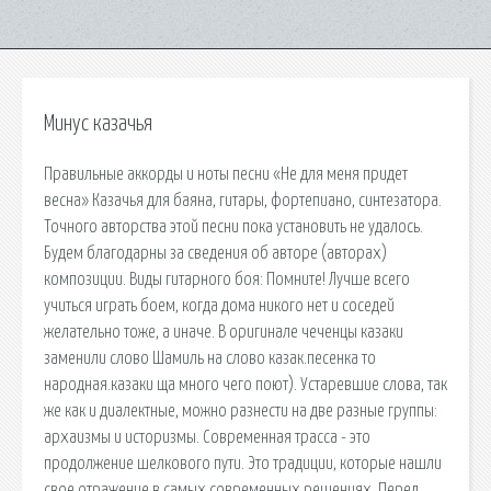
Минус казачья
Правильные аккорды и ноты песни «Не для меня придет
весна» Казачья для баяна, гитары, фортепиано, синтезатора.
Точного авторства этой песни пока установить не удалось.
Будем благодарны за сведения об авторе (авторах)
композиции. Виды гитарного боя: Помните! Лучше всего
учиться играть боем, когда дома никого нет и соседей
желательно тоже, а иначе. В оригинале чеченцы казаки
заменили слово Шамиль на слово казак.песенка то
народная.казаки ща много чего поют). Устаревшие слова, так
же как и диалектные, можно разнести на две разные группы:
архаизмы и историзмы. Современная трасса - это
продолжение шелкового пути. Это традиции, которые нашли
свое отражение в самых современных решениях. Перед