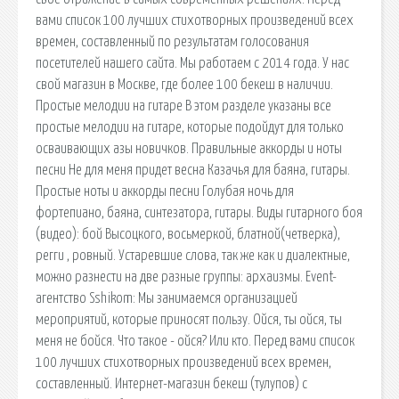
вами список 100 лучших стихотворных произведений всех
времен, составленный по результатам голосования
посетителей нашего сайта. Мы работаем с 2014 года. У нас
свой магазин в Москве, где более 100 бекеш в наличии.
Простые мелодии на гитаре В этом разделе указаны все
простые мелодии на гитаре, которые подойдут для только
осваивающих азы новичков. Правильные аккорды и ноты
песни Не для меня придет весна Казачья для баяна, гитары.
Простые ноты и аккорды песни Голубая ночь для
фортепиано, баяна, синтезатора, гитары. Виды гитарного боя
(видео): бой Высоцкого, восьмеркой, блатной(четверка),
регги , ровный. Устаревшие слова, так же как и диалектные,
можно разнести на две разные группы: архаизмы. Event-
агентство Sshikom: Мы занимаемся организацией
мероприятий, которые приносят пользу. Ойся, ты ойся, ты
меня не бойся. Что такое - ойся? Или кто. Перед вами список
100 лучших стихотворных произведений всех времен,
составленный. Интернет-магазин бекеш (тулупов) с