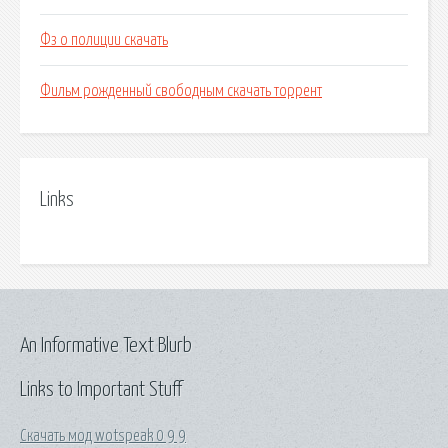
Фз о полиции скачать
Фильм рожденный свободным скачать торрент
Links
An Informative Text Blurb
Links to Important Stuff
Скачать мод wotspeak 0 9 9