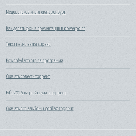
Медицинские книги екатеринбург
Как делать фон в презентации в powerpoint
Текст песни ветка сирени
Powerdvd что это за программа
Скачать совесть торрент
Fifa 2016 на ps3 скачать торрент
Скачать все альбомы gorillaz торрент