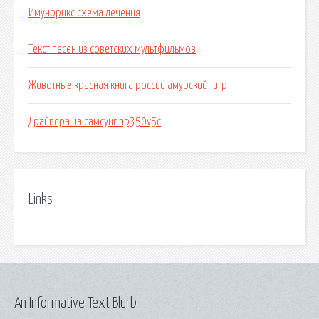
Имунорикс схема лечения
Текст песен из советских мультфильмов
Животные красная книга россии амурский тигр
Драйвера на самсунг np350v5c
Links
An Informative Text Blurb