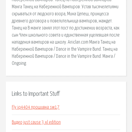
Манга Танец на Набережной Вампиров: Устав тысячелетиями
скрываться от людского взора, Мина Цепеш, принцесса
древнего договора и повелительница вампиров, жаждет.
Танец на В манге занял этот пост по достижении возраста, как
сын Член школьного совета и единственная уцелевшая после
нападения вампиров на школу. Aniclan.com Манга Танец на
Набережной Вампиров / Dance in the Vampire Bund. Танец на
Набережной Вампиров / Dance in the Vampire Bund. Манга /
Ongoing.
Links to Important Stuff
Fly iq4404 прошивка sw17
Видео just cause 3 xl edition