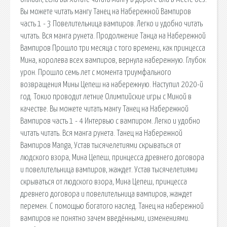
Вы можете читать мангу Танец на Набережной Вампиров
часть 1 - 3 Повелительница вампиров. Легко и удобно читать
читать. Вся манга рунета. Продолжение Танца на Набережной
Вампиров Прошло три месяца с того времени, как принцесса
Мина, королева всех вампиров, вернула набережную. Глубок
урон. Прошло семь лет с момента триумфального
возвращения Мины Цепеш на набережную. Наступил 2020-й
год. Токио проводит летние Олимпийские игры с Миной в
качестве. Вы можете читать мангу Танец на Набережной
Вампиров часть 1 - 4 Интервью с вампиром. Легко и удобно
читать читать. Вся манга рунета. Танец на Набережной
Вампиров Manga, Устав тысячелетиями скрываться от
людского взора, Мина Цепеш, принцесса древнего договора
и повелительница вампиров, жаждет. Устав тысячелетиями
скрываться от людского взора, Мина Цепеш, принцесса
древнего договора и повелительница вампиров, жаждет
перемен. С помощью богатого наслед. Танец на набережной
вампиров не понятно зачем введёнными, изменениями.