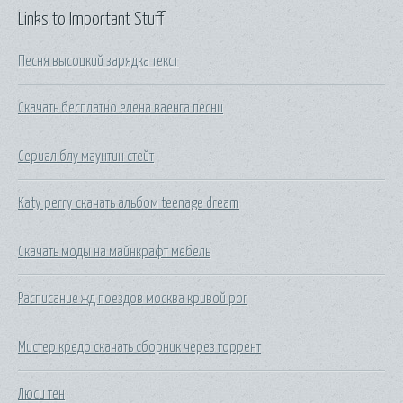
Links to Important Stuff
Песня высоцкий зарядка текст
Скачать бесплатно елена ваенга песни
Сериал блу маунтин стейт
Katy perry скачать альбом teenage dream
Скачать моды на майнкрафт мебель
Расписание жд поездов москва кривой рог
Мистер кредо скачать сборник через торрент
Люси тен