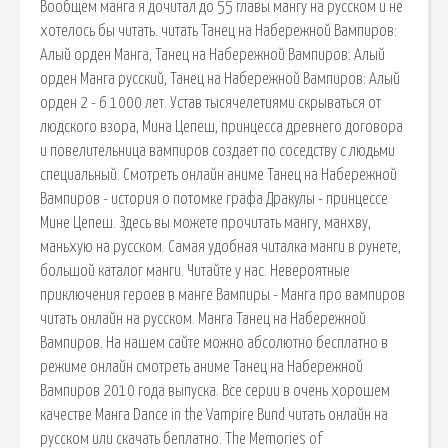
Вообщем манга я дочитал до 55 главы мангу на русском и не
хотелось бы читать. читать Танец на Набережной Вампиров:
Алый орден Манга, Танец на Набережной Вампиров: Алый
орден Манга русский, Танец на Набережной Вампиров: Алый
орден 2 - 6 1000 лет. Устав тысячелетиями скрываться от
людского взора, Мина Цепеш, принцесса древнего договора
и повелительница вампиров создает по соседству с людьми
специальный. Смотреть онлайн аниме Танец на Набережной
Вампиров - история о потомке графа Дракулы - принцессе
Мине Цепеш. Здесь вы можете прочитать мангу, манхву,
маньхую на русском. Самая удобная читалка манги в рунете,
большой каталог манги. Читайте у нас. Невероятные
приключения героев в манге Вампиры - Манга про вампиров
читать онлайн на русском. Манга Танец на Набережной
Вампиров. На нашем сайте можно абсолютно бесплатно в
режиме онлайн смотреть аниме Танец на Набережной
Вампиров 2010 года выпуска. Все серии в очень хорошем
качестве Манга Dance in the Vampire Bund читать онлайн на
русском или скачать беплатно. The Memories of