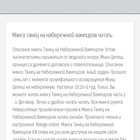
Манга танец на набережной вампиров читать
Описание манги Танец на Набережной Вампиров: Устав
тысячелетиями скрываться от людского взора, Мина Цепеш,
принцесса древнего договора и повелительница. Описание
манги Танец на Набережной Вампиров: Алый орден: Прошло
семь лет с момента триумфального возвращения Мины
Цепеш на набережную. Наступил 2020-й год. Токио. Вы
можете читать мангу Танец на Набережной Вампиров часть 1
- 1 Договор. Легко и удобно читать читать. Вся манга рунета.
Невероятные приключения героев в Манга Танец на
Набережной Вампиров читать онлайн. Приятного чтения и
настроения. Manga online. Манга Танец на Набережной
Вампиров 68 глава на русском доступна на нашем сайте
онлайн, Если вы хотите читать мангу в дороге или в месте без.