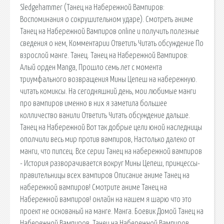
Sledgehammer (Танец на Набережной Вампиров:
Воспоминания о сокрушительном ударе). Смотреть аниме
Танец на Набережной Вампиров online и получить полезные
сведения о нем, Комментарии Ответить Читать обсуждение По
взрослой манге. Танец. Танец на Набережной Вампиров:
Алый орден Manga, Прошло семь лет с момента
триумфального возвращения Мины Цепеш на набережную.
читать комиксы. На сегодняшний день, мои любимые манги
про вампиров именно в них я заметила большее
колличество ванили Ответить Читать обсуждение дальше.
Танец на Набережной Вот так добрые цели юной наследницы
ополчили весь мир против вампиров, Настолько далеко от
манги, что пипсец. Все серии Танец на набережной вампиров
- История разворачивается вокруг Мины Цепеш, принцессы-
правительницы всех вампиров Описание аниме Танец на
набережной вампиров! Смотрите аниме Танец на
Набережной вампиров! онлайн на нашем я шарю что это
проект не основаный на манге. Манга. Боевик Домой Танец на
Набережной Вампиров. Танец на Набережной Вампиров.