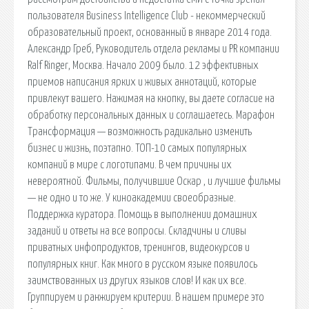
пользователя Business Intelligence Club - некоммерческий
образовательный проект, основанный в январе 2014 года.
Александр Греб, Руководитель отдела рекламы и PR компании
Ralf Ringer, Москва. Начало 2009 было. 12 эффективных
приемов написания ярких и живых аннотаций, которые
привлекут вашего. Нажимая на кнопку, вы даете согласие на
обработку персональных данных и соглашаетесь. Марафон
Трансформация — возможность радикально изменить
бизнес и жизнь, поэтапно. ТОП-10 самых популярных
компаний в мире с логотипами. В чем причины их
невероятной. Фильмы, получившие Оскар , и лучшие фильмы
— не одно и то же. У киноакадемии своеобразные.
Поддержка куратора. Помощь в выполнении домашних
заданий и ответы на все вопросы. Складчины и сливы
приватных инфопродуктов, тренингов, видеокурсов и
популярных книг. Как много в русском языке появилось
заимствованных из других языков слов! И как их все.
Группируем и ранжируем критерии. В нашем примере это