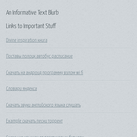
An Informative Text Blurb
Links to Important Stuff
Divine inspiration книга
Поставы полоцк автобус расписание
Скачать на андроид программу взлом wi fi
Словари яндекса
Скачать звуки английского языка слушать
Example скачать песни торрент