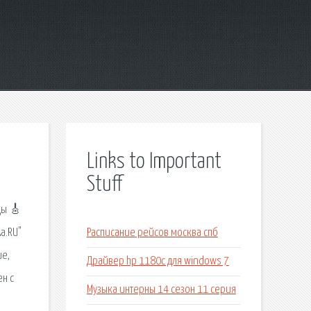
Links to Important
Stuff
ды 🎸
a.RU"
Расписание рейсов москва спб
ие,
Драйвер hp 1180c для windows 7
ен с
Музыка интерны 14 сезон 11 серия