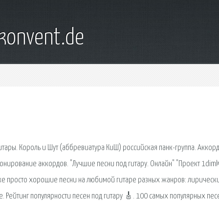
konvent.de
тары. Король и Шут (аббревиатура КиШ) российская панк-группа. Аккор
онирование аккордов. "Лучшие песни под гитару. Онлайн" "Проект 1dimk
к же просто хорошие песни на любимой гитаре разных жанров: лирическ
. Рейтинг популярности песен под гитару 🎸. 100 самых популярных пес