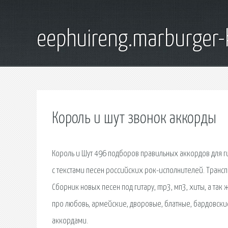
eephuireng.marburger-
Король и шут звонок аккорды
Король и Шут 496 подборов правильных аккордов для ги
с текстами песен российских рок-исполнителей. Трансп
Сборник новых песен под гитару, mp3, мп3, хиты, а та
про любовь, армейские, дворовые, блатные, бардовские
аккордами.