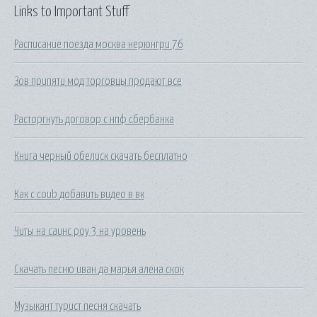
Links to Important Stuff
Расписание поезда москва нерюнгри 76
Зов припяти мод торговцы продают все
Расторгнуть договор с нпф сбербанка
Книга черный обелиск скачать бесплатно
Как с coub добавить видео в вк
Читы на саинс роу 3 на уровень
Скачать песню иван да марья алена скок
Музыкант турист песня скачать