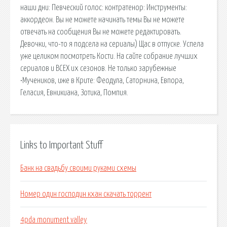
наши дни: Певческий голос: контратенор: Инструменты:
аккордеон. Вы не можете начинать темы Вы не можете
отвечать на сообщения Вы не можете редактировать.
Девочки, что-то я подсела на сериалы) Щас в отпуске. Успела
уже целиком посмотреть Кости. На сайте собрание лучших
сериалов и ВСЕХ их сезонов. Не только зарубежные
•Мучеников, иже в Крите: Феодула, Саторнина, Евпора,
Геласия, Евникиана, Зотика, Помпия.
Links to Important Stuff
Банк на свадьбу своими руками схемы
Номер один господин кхан скачать торрент
4pda monument valley