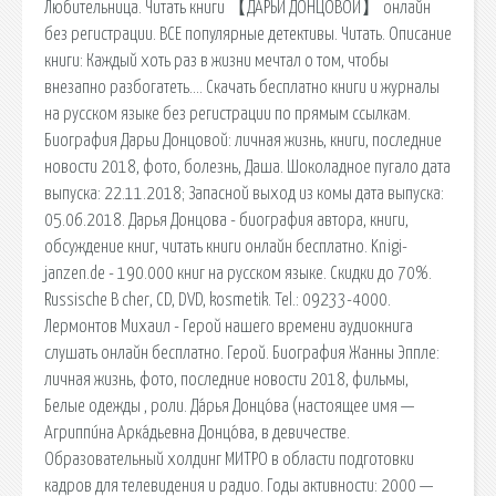
Любительница. Читать книги 【ДАРЬИ ДОНЦОВОЙ】 онлайн
без регистрации. ВСЕ популярные детективы. Читать. Описание
книги: Каждый хоть раз в жизни мечтал о том, чтобы
внезапно разбогатеть…. Скачать бесплатно книги и журналы
на русском языке без регистрации по прямым ссылкам.
Биография Дарьи Донцовой: личная жизнь, книги, последние
новости 2018, фото, болезнь, Даша. Шоколадное пугало дата
выпуска: 22.11.2018; Запасной выход из комы дата выпуска:
05.06.2018. Дарья Донцова - биография автора, книги,
обсуждение книг, читать книги онлайн бесплатно. Knigi-
janzen.de - 190.000 книг на русском языке. Скидки до 70%.
Russische B cher, CD, DVD, kosmetik. Tel.: 09233-4000.
Лермонтов Михаил - Герой нашего времени аудиокнига
слушать онлайн бесплатно. Герой. Биография Жанны Эппле:
личная жизнь, фото, последние новости 2018, фильмы,
Белые одежды , роли. Да́рья Донцо́ва (настоящее имя —
Агриппи́на Арка́дьевна Донцо́ва, в девичестве.
Образовательный холдинг МИТРО в области подготовки
кадров для телевидения и радио. Годы активности: 2000 —