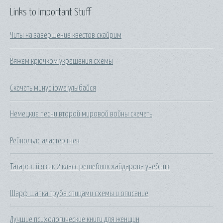
Links to Important Stuff
Читы на завершение квестов скайрим
Вяжем крючком украшения схемы
Скачать минус iowa улыбайся
Немецкие песни второй мировой войны скачать
Рейнольдс аластер гнев
Татарский язык 2 класс решебник хайдарова учебник
Шарф шапка труба спицами схемы и описание
Лучшие психологические книги для женщин