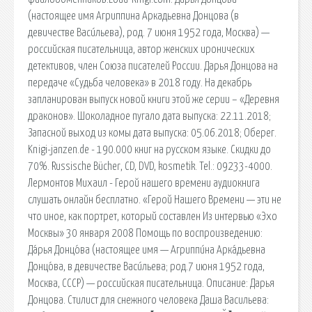
(настоящее имя Агриппина Аркадьевна Донцова (в
девичестве Васи́льева), род. 7 июня 1952 года, Москва) —
российская писательница, автор женских иронических
детективов, член Союза писателей России. Дарья Донцова на
передаче «Судьба человека» в 2018 году. На декабрь
запланирован выпуск новой книги этой же серии – «Деревня
драконов». Шоколадное пугало дата выпуска: 22.11.2018;
Запасной выход из комы дата выпуска: 05.06.2018; Оберег.
Knigi-janzen.de - 190.000 книг на русском языке. Скидки до
70%. Russische Bücher, CD, DVD, kosmetik. Tel.: 09233-4000.
Лермонтов Михаил - Герой нашего времени аудиокнига
слушать онлайн бесплатно. «Герой Нашего Времени — эти не
что иное, как портрет, который составлен Из интервью «Эхо
Москвы» 30 января 2008 Помощь по воспроизведению:
Да́рья Донцо́ва (настоящее имя — Агриппи́на Арка́дьевна
Донцо́ва, в девичестве Васи́льева; род.7 июня 1952 года,
Москва, СССР) — российская писательница. Описание: Дарья
Донцова. Стилист для снежного человека Даша Васильева: