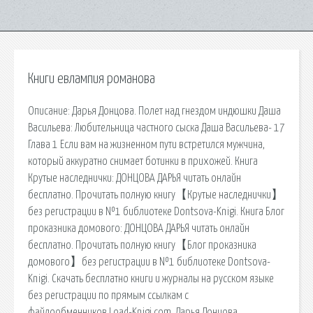
Книги евлампия романова
Описание: Дарья Донцова. Полет над гнездом индюшки Даша
Васильева: Любительница частного сыска Даша Васильева- 17
Глава 1 Если вам на жизненном пути встретился мужчина,
который аккуратно снимает ботинки в прихожей. Книга
Крутые наследнички: ДОНЦОВА ДАРЬЯ читать онлайн
бесплатно. Прочитать полную книгу【Крутые наследнички】
без регистрации в №1 библиотеке Dontsova-Knigi. Книга Блог
проказника домового: ДОНЦОВА ДАРЬЯ читать онлайн
бесплатно. Прочитать полную книгу【Блог проказника
домового】без регистрации в №1 библиотеке Dontsova-
Knigi. Скачать бесплатно книги и журналы на русском языке
без регистрации по прямым ссылкам с
файлообменников.Load-Knigi.com. Дарья Донцова