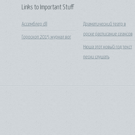
Links to Important Stuff
Ассемблер dll
Драматический театр в
орске расписание сеансов
Гороскоп 2015 журнал вог
Нюша этот новый год текст
песни слушать