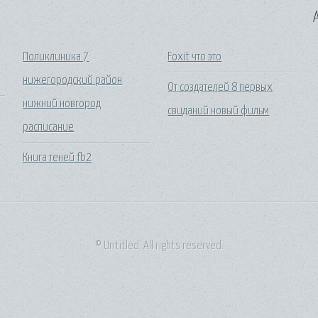
A
Поликлиника 7
Foxit что это
нижегородский район
От создателей 8 первых
нижний новгород
свиданий новый фильм
расписание
Книга теней fb2
© Untitled. All rights reserved.