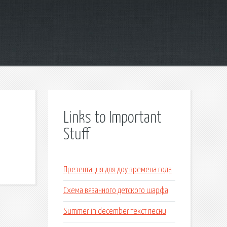
Links to Important
Stuff
Презентация для доу времена года
Схема вязанного детского шарфа
Summer in december текст песни