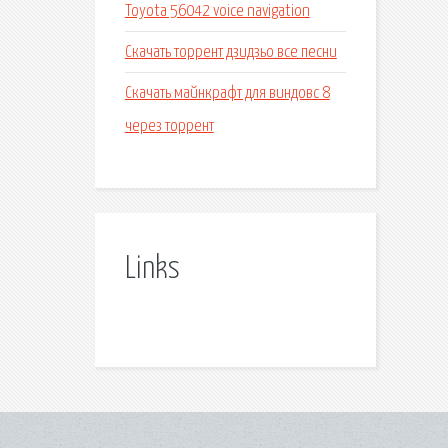
Toyota 56042 voice navigation
Скачать торрент дзидзьо все песни
Скачать майнкрафт для виндовс 8
через торрент
Links