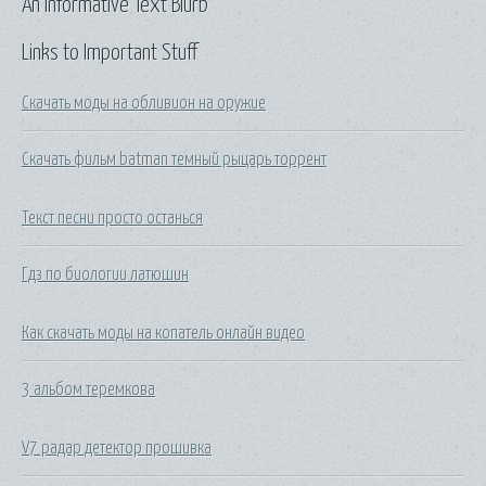
An Informative Text Blurb
Links to Important Stuff
Скачать моды на обливион на оружие
Скачать фильм batman темный рыцарь торрент
Текст песни просто останься
Гдз по биологии латюшин
Как скачать моды на копатель онлайн видео
3 альбом теремкова
V7 радар детектор прошивка