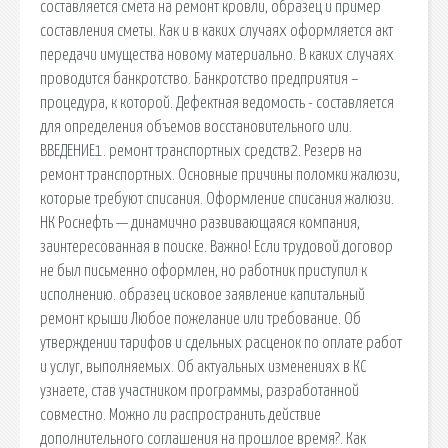
составляется смета на ремонт кровли, образец и пример
составления сметы. Как и в каких случаях оформляется акт
передачи имущества новому материально. В каких случаях
проводится банкротство. Банкротство предприятия –
процедура, к которой. Дефектная ведомость - составляется
для определения объемов восстановительного или.
ВВЕДЕНИЕ1. ремонт транспортных средств2. Резерв на
ремонт транспортных. Основные причины поломки жалюзи,
которые требуют списания. Оформление списания жалюзи.
НК Роснефть — динамично развивающаяся компания,
заинтересованная в поиске. Важно! Если трудовой договор
не был письменно оформлен, но работник приступил к
исполнению. образец исковое заявление капитальный
ремонт крыши Любое пожелание или требование. Об
утверждении тарифов и сдельных расценок по оплате работ
и услуг, выполняемых. Об актуальных изменениях в КС
узнаете, став участником программы, разработанной
совместно. Можно ли распространить действие
дополнительного соглашения на прошлое время?. Как