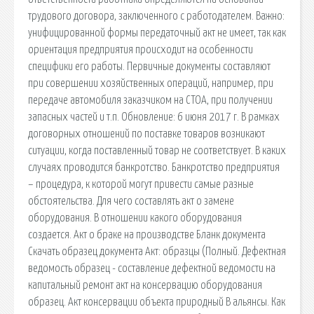
трудового договора, заключенного с работодателем. Важно:
унифицированной формы передаточный акт не имеет, так как
ориентация предприятия происходит на особенности
специфики его работы. Первичные документы составляют
при совершении хозяйственных операций, например, при
передаче автомобиля заказчиком на СТОА, при получении
запасных частей и т.п. Обновление: 6 июня 2017 г. В рамках
договорных отношений по поставке товаров возникают
ситуации, когда поставленный товар не соответствует. В каких
случаях проводится банкротство. Банкротство предприятия
– процедура, к которой могут привести самые разные
обстоятельства. Для чего составлять акт о замене
оборудования. В отношении какого оборудования
создается. Акт о браке на производстве Бланк документа
Скачать образец документа Акт: образцы (Полный. Дефектная
ведомость образец - составление дефектной ведомости на
капитальный ремонт акт на консервацию оборудования
образец. Акт консервации объекта природный В альянсы. Как