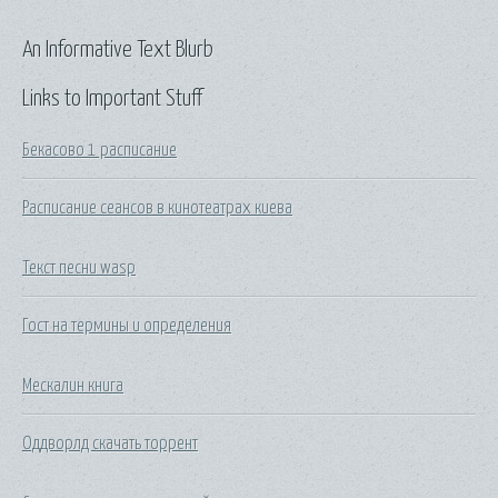
An Informative Text Blurb
Links to Important Stuff
Бекасово 1 расписание
Расписание сеансов в кинотеатрах киева
Текст песни wasp
Гост на термины и определения
Мескалин книга
Оддворлд скачать торрент