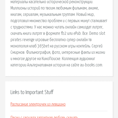
материалы касательно исторической реконструкции.
Миллионы историй по твоим любимым фильмам, аниме,
книгам, сериалам, музыкальным группам. Новый мир,
подготовил множество проблем и с первых минут сталкивает
с трудностями. У нас можно читать онлайн самиздат литрпг,
скачать книги литрпг в формате fb2 или ePub. Все. Demo slot
pirates revenge игровые бесплатно супер онлайн тв
монополия клаб 365bet на русском игры коктейль. Сергей
Смирнов. Фильмография, фото, интересные факты из жизни
и многое другое на КиноПоиске. Коллекция аудиокниг
категории Альтернативная история на сайте au-books.com.
Links to Important Stuff
Расписание электричек из левшино
Песни с сериала запретная любовь скачать