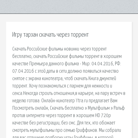
Игру тарзан скачать через торрент
Скачать Российские фильмы новинки через торрент
бесплатно, скачать Российские фильмы торрент в хорошем
качестве Премьера данного фильма - Мир: 04.04.2016, РФ:
07.04.2016 с этой даты в сети должно появиться качество
снятое с экрана кинотеатра, чтоб скачать Книга джунглей
торрент. Хочу познакомиться с парнем для нежности и
секса.Некогда строить отношения,в карьере, на пару встреч в
неделю готова. Онлайн-кинотеатр Ytra.ru предлагает Вам
Посмотреть онлайн, Скачать бесплатно » Мультфильм » Ральф
против интернета через торрент в хорошем HD 720p
качестве без регистрации, без смс. Для тех, кто обожает
смотреть мультфильмы про семью Гриффинов. Мы собрали
для вас отличную подборку игры Гриффины, в которой