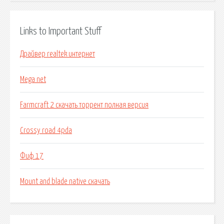
Links to Important Stuff
Драйвер realtek интернет
Mega net
Farmcraft 2 скачать торрент полная версия
Crossy road 4pda
Фиф 17
Mount and blade native скачать