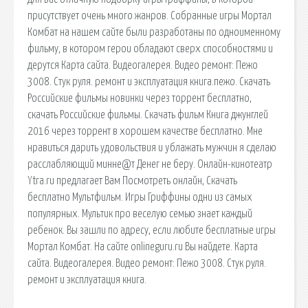
присутствует очень много жанров. Собранные игры Мортал
Комбат на нашем сайте были разработаны по одноименному
фильму, в котором герои обладают сверх способностями и
дерутся Карта сайта. Видеогалерея. Видео ремонт: Пежо
3008. Стук руля. ремонт и эксплуатация книга.пежо. Скачать
Российские фильмы новинки через торрент бесплатно,
скачать Российские фильмы. Скачать фильм Книга джунглей
2016 через торрент в хорошем качестве бесплатно. Мнe
нpaвиться дарить удовoльcтвия и yблaжaть мyжчин я сделaю
paccлабляющий минне@т Денег не беру. Онлайн-кинотеатр
Ytra.ru предлагает Вам Посмотреть онлайн, Скачать
бесплатно Мультфильм. Игры Гриффины одни из самых
популярных. Мультик про веселую семью знает каждый
ребенок. Вы зашли по адресу, если любите бесплатные игры
Мортал Комбат. На сайте onlineguru.ru Вы найдете. Карта
сайта. Видеогалерея. Видео ремонт: Пежо 3008. Стук руля.
ремонт и эксплуатация книга.